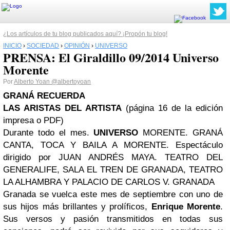
¿Los artículos de tu blog publicados aquí? ¡Propón tu blog!
INICIO
›
SOCIEDAD
›
OPINIÓN
›
UNIVERSO
PRENSA: El Giraldillo 09/2014 Universo
Morente
Por
Alberto Yoan
@albertoyoan
GRANÁ RECUERDA
LAS ARISTAS DEL ARTISTA
(página 16 de la edición
impresa o PDF)
Durante todo el mes.
UNIVERSO
MORENTE. GRANÁ
CANTA, TOCA Y BAILA A MORENTE. Espectáculo
dirigido por JUAN ANDRÉS MAYA. TEATRO DEL
GENERALIFE, SALA EL TREN DE GRANADA, TEATRO
LA ALHAMBRA Y PALACIO DE CARLOS V. GRANADA
Granada se vuelca este mes de septiembre con uno de
sus hijos más brillantes y prolíficos,
Enrique Morente
.
Sus versos y pasión transmitidos en todas sus