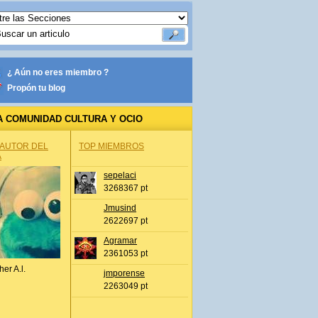
¿ Aún no eres miembro ?
Propón tu blog
A COMUNIDAD CULTURA Y OCIO
 AUTOR DEL
TOP MIEMBROS
A
sepelaci
3268367 pt
Jmusind
2622697 pt
Agramar
2361053 pt
her A.l.
jmporense
2263049 pt