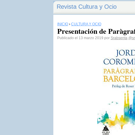
Revista Cultura y Ocio
INICIO
›
CULTURA Y OCIO
Presentación de Paràgra
Publicado el 13 marzo 2019 por
Srabsenta
@sr