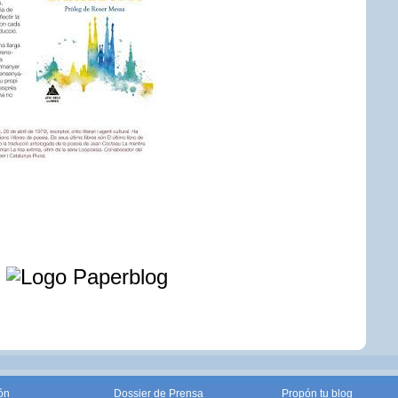
e
ón
Dossier de Prensa
Propón tu blog