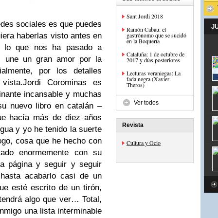
Sant Jordi 2018
edes sociales es que puedes
J
Ramón Cabau: el
iera haberlas visto antes en
gastrónomo que se sucidó
en la Boquería
e lo que nos ha pasado a
Cataluña: 1 de octubre de
 une un gran amor por la
2017 y días posteriores
ialmente, por los detalles
Lecturas veraniegas: La
fada negra (Xavier
vista.
Jordi Corominas es
Theros)
minante incansable y muchas
Ver todos
 nuevo libro en catalán ­–
ue hacía más de diez años
Revista
gua y yo he tenido la suerte
logo, cosa que he hecho con
Cultura y Ocio
tado enormemente con su
ra página y seguir y seguir
hasta acabarlo casi de un
e esté escrito de un tirón,
 tendrá algo que ver… Total,
nmigo una lista interminable