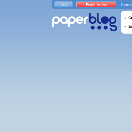
Inicio
Propón tu blog
Sígueno
Cu
E