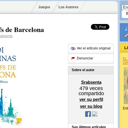
Juegos
Los Autores
fs de Barcelona
absenta
L
Ver el artículo original
Denunciar
EL
DÍ
Sobre el autor
Srabsenta
479
veces
compartido
ver su perfil
ver su blog
Est
Sus últimos artículos