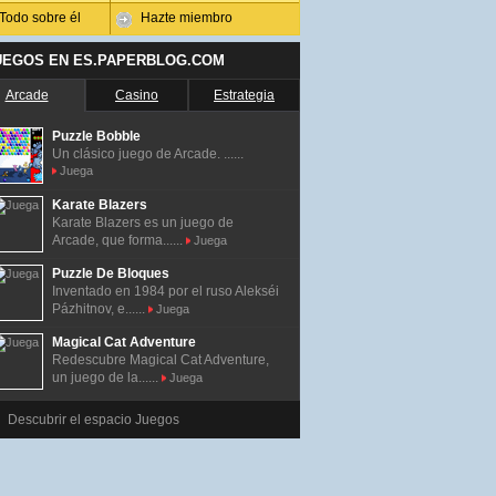
Todo sobre él
Hazte miembro
UEGOS EN ES.PAPERBLOG.COM
Arcade
Casino
Estrategia
Puzzle Bobble
Un clásico juego de Arcade. ......
Juega
Karate Blazers
Karate Blazers es un juego de
Arcade, que forma......
Juega
Puzzle De Bloques
Inventado en 1984 por el ruso Alekséi
Pázhitnov, e......
Juega
Magical Cat Adventure
Redescubre Magical Cat Adventure,
un juego de la......
Juega
Descubrir el espacio Juegos