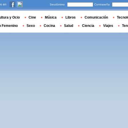
s en
Seudónimo
Contraseña
ltura y Ocio
Cine
Música
Libros
Comunicación
Tecnol
n Femenino
Sexo
Cocina
Salud
Ciencia
Viajes
Ten