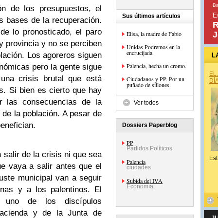
Ba
ón de los presupuestos, el
E
Sus últimos artículos
s bases de la recuperación.
R
e lo pronosticado, el paro
Elisa, la madre de Fabio
J
y provincia y no se perciben
Unidas Podremos en la
encrucijada
lación. Los agoreros siguen
L
Palencia, hecha un cromo.
ómicas pero la gente sigue
EL
una crisis brutal que está
Ciudadanos y PP. Por un
DÍ
puñado de sillones.
. Si bien es cierto que hay
ir las consecuencias de la
Ver todos
a de la población. A pesar de
enefician.
Dossiers Paperblog
PP
Partidos Políticos
alir de la crisis ni que sea
Est
Palencia
e vaya a salir antes que el
ciudades
uste municipal van a seguir
Subida del IVA
Economía
nas y a los palentinos. El
 uno de los discípulos
Hacienda y de la Junta de