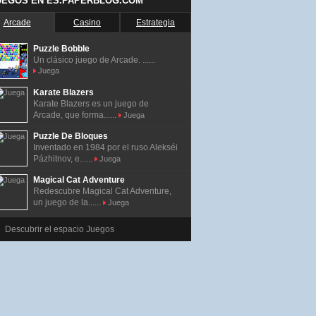
UEGOS EN ES.PAPERBLOG.COM
Arcade
Casino
Estrategia
Puzzle Bobble
Un clásico juego de Arcade. ......
Juega
Karate Blazers
Karate Blazers es un juego de
Arcade, que forma......
Juega
Puzzle De Bloques
Inventado en 1984 por el ruso Alekséi
Pázhitnov, e......
Juega
Magical Cat Adventure
Redescubre Magical Cat Adventure,
un juego de la......
Juega
Descubrir el espacio Juegos