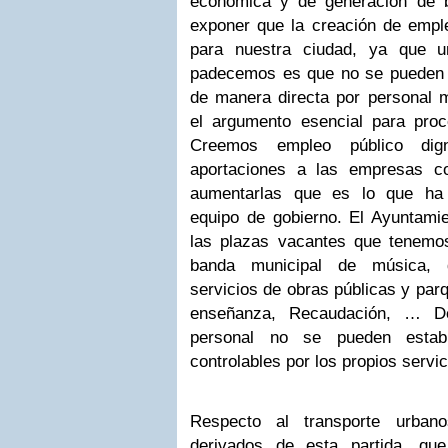
económica y de generación de be
exponer que la creación de empl
para nuestra ciudad, ya que 
padecemos es que no se pueden a
de manera directa por personal mu
el argumento esencial para proce
Creemos empleo público di
aportaciones a las empresas co
aumentarlas que es lo que ha 
equipo de gobierno. El Ayuntami
las plazas vacantes que tenemos,
banda municipal de música, 
servicios de obras públicas y par
enseñanza, Recaudación, … D
personal no se pueden establ
controlables por los propios servi
Respecto al transporte urban
derivados de esta partida, qu