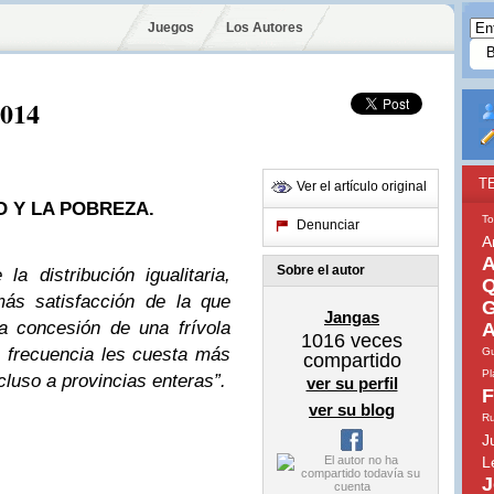
Juegos
Los Autores
2014
T
Ver el artículo original
 Y LA POBREZA.
To
Denunciar
A
A
Sobre el autor
e
la
distribución
igualitaria,
Q
más
satisfacción
de
la
que
G
Jangas
a
concesión de
una
frívola
A
1016
veces
 frecuencia
les
cuesta
más
Gu
compartido
Pl
cluso
a
provincias
enteras
”
.
ver su perfil
F
ver su blog
Ru
J
L
J