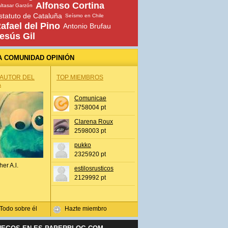
Alfonso Cortina
ltasar Garzón
statuto de Cataluña
Seísmo en Chile
afael del Pino
Antonio Brufau
esús Gil
A COMUNIDAD OPINIÓN
 AUTOR DEL
TOP MIEMBROS
A
Comunicae
3758004 pt
Clarena Roux
2598003 pt
pukko
2325920 pt
her A.l.
estilosrusticos
2129992 pt
Todo sobre él
Hazte miembro