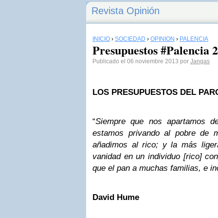
Revista Opinión
INICIO
›
SOCIEDAD
›
OPINIÓN
›
PALENCIA
Presupuestos #Palencia 
Publicado el 06 noviembre 2013 por
Jangas
LOS PRESUPUESTOS DEL PARO
“
Siempre
que
nos
apartamos
d
estamos
privando
al
pobre de
añadimos
al
rico;
y
la
más
liger
vanidad
en
un
individuo
[rico]
con
que
el
pan
a
muchas
familias,
e
in
David
Hume