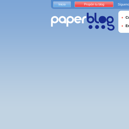
Inicio
Propón tu blog
Sígueno
Cu
E