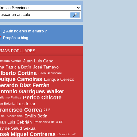
¿ Aún no eres miembro ?
Propón tu blog
EMAS POPULARES
Juan Luis Cano
rmenta Xynthia
na Patricia Botín
José Tamayo
lberto Cortina
Silvio Berlusconi
uique Camoiras
Enrique Cerezo
erardo Díaz Ferrán
ntonio Garrigues Walker
Perico Chicote
illermo Fariñas
Luis Irizar
an Bolonia
rancisco Correa
23-F
Emilio Botín
sia - Chechenia
uan Luis Cebrián
Presidencia de la UE
ey de Salud Sexual
osé Miguel Contreras
Caso 'Gürtel'