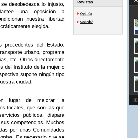
J
Revistas
 se desobedezca lo injusto,
lantee una oposición a
Opinión
ndicionan nuestra libertad
Sociedad
cráticamente elegida.
s procedentes del Estado:
transporte urbano, programa
as, etc. Otros directamente
del Instituto de la mujer o
pectiva supone ningún tipo
uestra ciudad.
 en lugar de mejorar la
nes locales, que son las que
rvicios públicos, dispara
de sus competencias. Muchos
das por unas Comunidades
opias. Es necesario que se