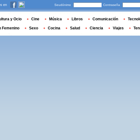
s en
Seudónimo
Contraseña
ltura y Ocio
Cine
Música
Libros
Comunicación
Tecnol
n Femenino
Sexo
Cocina
Salud
Ciencia
Viajes
Ten