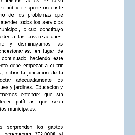
neficios fáciles. Es falso
eo público supone un coste
uno de los problemas que
tender todos los servicios
nicipal, lo cual constituye
der a las privatizaciones.
gno y disminuyamos las
ncesionarias, en lugar de
continuado haciendo este
ento debe empezar a cubrir
 cubrir la jubilación de la
dotar adecuadamente los
ques y jardines, Educación y
ebemos entender que sin
ecer políticas que sean
cios municipales.
os sorprenden los gastos
e incrementan 372.000€ al