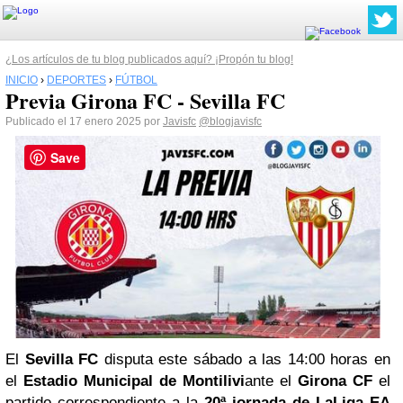
¿Los artículos de tu blog publicados aquí? ¡Propón tu blog!
INICIO
›
DEPORTES
›
FÚTBOL
Previa Girona FC - Sevilla FC
Publicado el 17 enero 2025 por
Javisfc
@blogjavisfc
Save
El
Sevilla FC
disputa este sábado a las 14:00 horas en
el
Estadio Municipal de Montilivi
ante el
Girona CF
el
partido correspondiente a la
20ª jornada de LaLiga EA