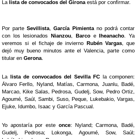
La
lista de convocados del Girona
está por confirmar.
Por parte
Sevillista
,
García Pimienta
no podrá contar
con los lesionados
Nianzou
,
Barco
e
Iheanacho
. Ya
veremos si el fichaje de invierno
Rubén Vargas
, que
dejó muy bueno minutos ante el Valencia, parte como
titular en
Gerona
.
La
lista de convocados del Sevilla FC
la componen:
Álvaro Ferllo, Nyland, Matías, Carmona, Juanlu, Badé,
Marcao, Kike Salas, Pedrosa, Gudelj, Sow, Pedro Ortiz,
Agoumé, Saúl, Sambi, Suso, Peque, Lukebakio, Vargas,
Ejuke, Idumbo, Isaac y García Pascual.
Yo apostaría por este
once
: Nyland; Carmona, Badé,
Gudelj, Pedrosa; Lokonga, Agoumé, Sow, Saúl;