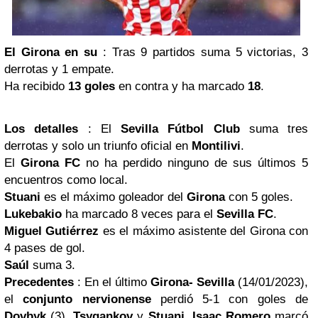
El Girona en su
: Tras 9 partidos suma 5 victorias, 3
derrotas y 1 empate.
Ha recibido
13 goles
en contra y ha marcado
18
.
Los detalles
: El
Sevilla Fútbol Club
suma tres
derrotas y solo un triunfo oficial en
Montilivi
.
El
Girona FC
no ha perdido ninguno de sus últimos 5
encuentros como local.
Stuani
es el máximo goleador del
Girona
con 5 goles.
Lukebakio
ha marcado 8 veces para el
Sevilla FC
.
Miguel Gutiérrez
es el máximo asistente del Girona con
4 pases de gol.
Saúl
suma 3.
Precedentes
: En el último
Girona- Sevilla
(14/01/2023),
el
conjunto nervionense
perdió 5-1 con goles de
Dovbyk
(3),
Tsygankov
y
Stuani
.
Isaac Romero
marcó