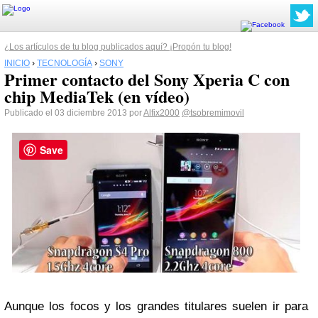
¿Los artículos de tu blog publicados aquí? ¡Propón tu blog!
INICIO
›
TECNOLOGÍA
›
SONY
Primer contacto del Sony Xperia C con
chip MediaTek (en vídeo)
Publicado el 03 diciembre 2013 por
Alfix2000
@tsobremimovil
Save
Aunque los focos y los grandes titulares suelen ir para