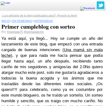
¿Los artículos de tu blog publicados aquí? ¡Propón tu blog!
INICIO
›
EN FEMENINO
›
MATERNIDAD
Primer cumpleblog con sorteo
Por
Yolandata75
@sinmalaleche
Ya está aquí, ya llegó... Hoy se cumple un año del
lanzamiento de este blog, que empezó con una entrada
cargada de buenas intenciones (
Una mamá sin mala
leche
), y que para nada me hacía pensar que podía
llegar hasta aquí, un año después, recibiendo tanto
cariño de mis seguidores y amigos/as del 2.0No quiero
alargar mucho este post, solo me gustaría agradaceros a
todos/as la buena acogida y los ánimos que me
trasladáis desde las diferentes redes sociales. ¡Os
quiero!!Y para celebrarlo, como ya es costumbre por
este mundo bloguero, os he traído un sorteíto. Un sorteo
humilde y sencillo, que os traigo con mucho cariño. No