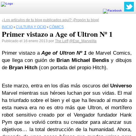
¿Los artículos de tu blog publicados aquí? ¡Propón tu blog!
INICIO
›
CULTURA Y OCIO
›
CÓMICS
Primer vistazo a Age of Ultron Nº 1
Publicado el 16 enero 2013 por
The Leff
@Esp_Marvelita
Primer vistazo a
Age of Ultron
Nº 1
de Marvel Comics,
que llega con guión de
Brian Michael Bendis
y dibujos
de
Bryan Hitch
(con portada del propio Hitch).
Este marzo, entra en los días más oscuros del
Universo
Marvel mientras sus héroes luchan por sus vidas. El mal
ha triunfado sobre el bien y el que ha llevado al mundo a
esta nueva era no es otro más que Ultron, el mortífero
robot sensitivo creado por el Vengador fundador Hank
Pym que se volvió contra su creador para alcanzar sus
objetivos… la total destrucción de la humanidad. Ahora,