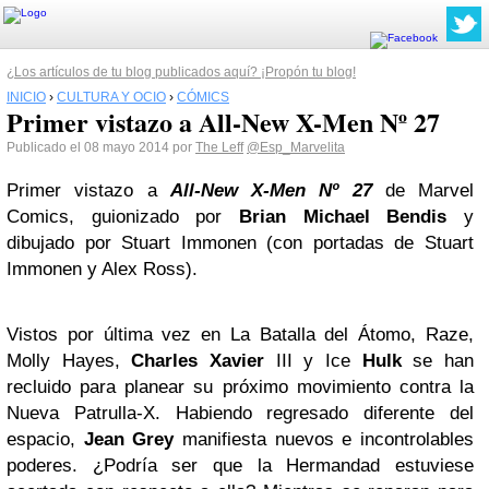
¿Los artículos de tu blog publicados aquí? ¡Propón tu blog!
INICIO
›
CULTURA Y OCIO
›
CÓMICS
Primer vistazo a All-New X-Men Nº 27
Publicado el 08 mayo 2014 por
The Leff
@Esp_Marvelita
Primer vistazo a
All-New X-Men Nº 27
de Marvel
Comics, guionizado por
Brian Michael Bendis
y
dibujado por Stuart Immonen (con portadas de Stuart
Immonen y Alex Ross).
Vistos por última vez en La Batalla del Átomo, Raze,
Molly Hayes,
Charles Xavier
III y Ice
Hulk
se han
recluido para planear su próximo movimiento contra la
Nueva Patrulla-X. Habiendo regresado diferente del
espacio,
Jean Grey
manifiesta nuevos e incontrolables
poderes. ¿Podría ser que la Hermandad estuviese