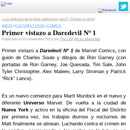
¿Los artículos de tu blog publicados aquí? ¡Propón tu blog!
INICIO
›
CULTURA Y OCIO
›
CÓMICS
Primer vistazo a Daredevil Nº 1
Publicado el 03 noviembre 2015 por
The Leff
@Esp_Marvelita
Primer vistazo a
Daredevil Nº 1
de Marvel Comics
,
con
guión de Charles Soule y dibujos de Ron Garney (con
portadas de Ron Garney, Joe Quesada, Tim Sale,
John
Tyler Christopher, Alex Maleev, Larry Stroman y Patrick
“Rick” Lance)
.
Es un nuevo comienzo para Martt Murdock en el nuevo y
diferente
Universo
Marvel. De vuelta a la ciudad de
Nueva York
y activo en la oficina del Fiscal del Distrito
por primera vez, los trabajos diurnos y nocturnos de
Matt finalmente se alinean. Luchando contra el crimen en