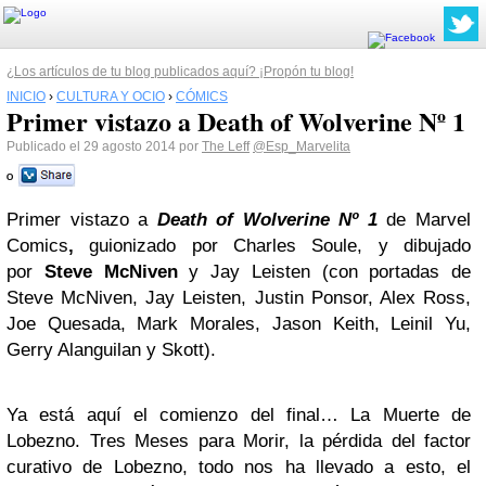
¿Los artículos de tu blog publicados aquí? ¡Propón tu blog!
INICIO
›
CULTURA Y OCIO
›
CÓMICS
Primer vistazo a Death of Wolverine Nº 1
Publicado el 29 agosto 2014 por
The Leff
@Esp_Marvelita
º
Primer vistazo a
Death of Wolverine Nº 1
de Marvel
Comics
,
guionizado por Charles Soule, y dibujado
por
Steve McNiven
y Jay Leisten (con portadas de
Steve McNiven, Jay Leisten, Justin Ponsor, Alex Ross,
Joe Quesada, Mark Morales, Jason Keith, Leinil Yu,
Gerry Alanguilan y Skott).
Ya está aquí el comienzo del final… La Muerte de
Lobezno. Tres Meses para Morir, la pérdida del factor
curativo de Lobezno, todo nos ha llevado a esto, el