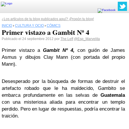
¿Los artículos de tu blog publicados aquí? ¡Propón tu blog!
INICIO
›
CULTURA Y OCIO
›
CÓMICS
Primer vistazo a Gambit Nº 4
Publicado el 24 septiembre 2012 por
The Leff
@Esp_Marvelita
Primer vistazo a
Gambit Nº 4
,
con guión de James
Asmus y dibujos Clay Mann (con portada del propio
Mann).
Desesperado por la búsqueda de formas de destruir el
artefacto robado que le ha maldecido, Gambito se
embarca profundamente en las selvas de
Guatemala
con una misteriosa aliada para encontrar un templo
perdido. Pero en lugar de respuestas, podría encontrar la
traición.