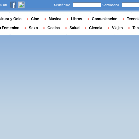
s en
Seudónimo
Contraseña
ltura y Ocio
Cine
Música
Libros
Comunicación
Tecnol
n Femenino
Sexo
Cocina
Salud
Ciencia
Viajes
Ten