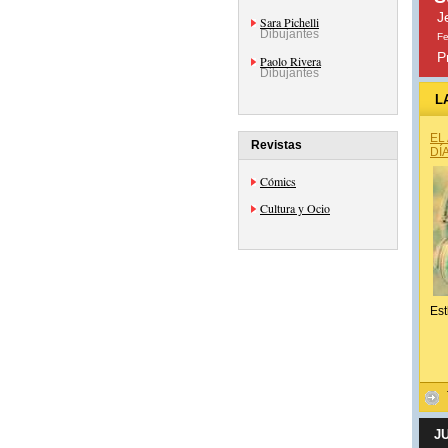
J
Sara Pichelli
Dibujantes
Fe
P
Paolo Rivera
Dibujantes
L
EL
Revistas
DÍ
Cómics
Cultura y Ocio
Est
J