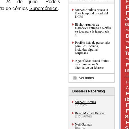
o 24 de julio. Podéis
F
F
nda de cómics
Supercómics
.
Marvel Studios revela la
F
línea temporal oficial del
UCM
J
G
El showrunner de
Daredevil entrega a Netflix
Mu
su idea para la temporada
4
D
Posible lista de personajes
Mi
para Los Eternos,
F
incluidas algunas
sorpresas
T
Mi
Age of Man traerá títulos
de un universo X
F
alternativo en febrero
I
Lu
Ver todos
F
C
Dossiers Paperblog
F
I
Marvel Comics
F
Comics
F
Brian Michael Bendis
S
Dibujantes
F
Neil Gaiman
S
Escritor