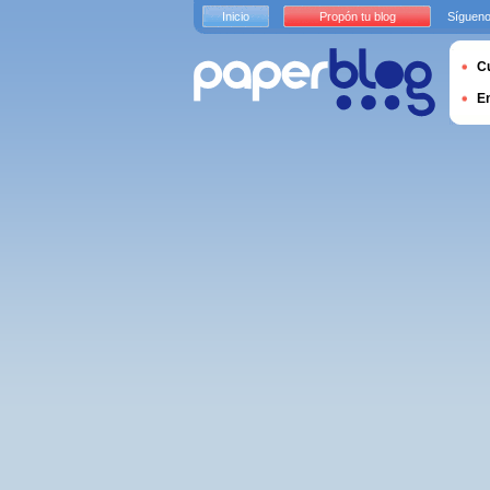
Inicio
Propón tu blog
Sígueno
Cu
E