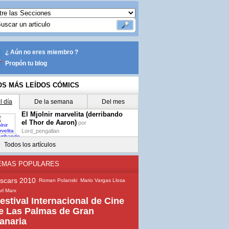
¿ Aún no eres miembro ?
Propón tu blog
OS MÁS LEÍDOS CÓMICS
l día
De la semana
Del mes
El Mjolnir marvelita (derribando
el Thor de Aaron)
por
Lord_pengallan
Todos los artículos
EMAS POPULARES
scars 2010
Roman Polanski
Mario Vargas Llosa
rl Marx
estival Internacional de Cine
e Las Palmas de Gran
anaria