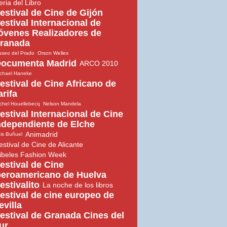
eria del Libro
estival de Cine de Gijón
estival Internacional de
óvenes Realizadores de
ranada
seo del Prado
Orson Welles
ocumenta Madrid
ARCO 2010
chael Haneke
estival de Cine Africano de
arifa
chel Houellebecq
Nelson Mandela
estival Internacional de Cine
ndependiente de Elche
Animadrid
is Buñuel
estival de Cine de Alicante
ibeles Fashion Week
estival de Cine
beroamericano de Huelva
estivalito
La noche de los libros
estival de cine europeo de
evilla
estival de Granada Cines del
ur