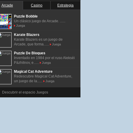
Arcade
Casino
Estrategia
Puzzle Bobble
Un clásico juego de Arcade. ......
Juega
Karate Blazers
Karate Blazers es un juego de
Arcade, que forma......
Juega
Puzzle De Bloques
Inventado en 1984 por el ruso Alekséi
Pázhitnov, e......
Juega
Magical Cat Adventure
Redescubre Magical Cat Adventure,
un juego de la......
Juega
Descubrir el espacio Juegos