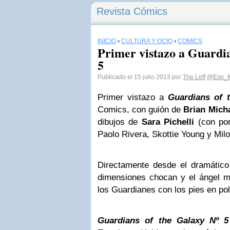
Revista Cómics
INICIO
›
CULTURA Y OCIO
›
CÓMICS
Primer vistazo a Guardia
5
Publicado el 15 julio 2013 por
The Leff
@Esp_Ma
Primer vistazo a
Guardians of 
Comics, con guión de
Brian Mich
dibujos de
Sara Pichelli
(con por
Paolo Rivera, Skottie Young y Mil
Directamente desde el dramático
dimensiones chocan y el ángel m
los Guardianes con los pies en po
Guardians of the Galaxy Nº 5