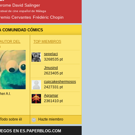
erome David Salinger
stival de cine español de Málaga
remio Cervantes
Frédéric Chopin
A COMUNIDAD CÓMICS
 AUTOR DEL
TOP MIEMBROS
A
sepelaci
3268535 pt
Jmusind
2623405 pt
cupcakeshermosos
2427331 pt
her A.l.
Agramar
2361410 pt
Todo sobre él
Hazte miembro
UEGOS EN ES.PAPERBLOG.COM