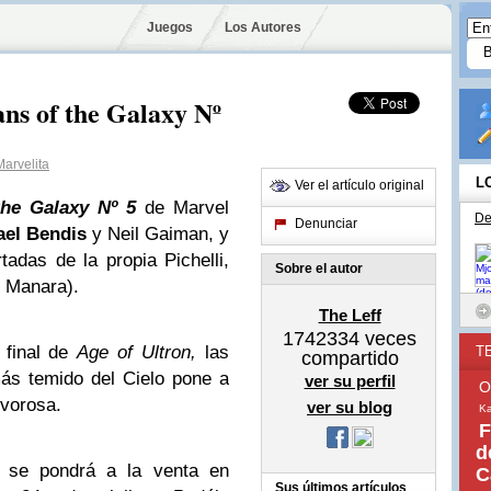
Juegos
Los Autores
ns of the Galaxy Nº
rvelita
L
Ver el artículo original
the Galaxy Nº 5
de Marvel
De
Denunciar
ael Bendis
y Neil Gaiman, y
tadas de la propia Pichelli,
Sobre el autor
o Manara).
The Leff
1742334
veces
 final de
Age of Ultron,
las
T
compartido
ás temido del Cielo pone a
ver su perfil
O
lvorosa.
ver su blog
Ka
F
d
se pondrá a la venta en
C
Sus últimos artículos