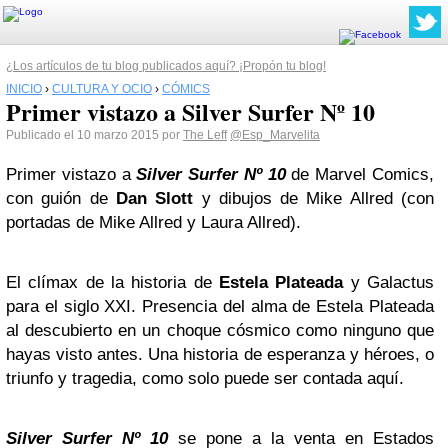
¿Los artículos de tu blog publicados aquí? ¡Propón tu blog!
INICIO
›
CULTURA Y OCIO
›
CÓMICS
Primer vistazo a Silver Surfer Nº 10
Publicado el 10 marzo 2015 por
The Leff
@Esp_Marvelita
Primer vistazo a
Silver Surfer Nº 10
de Marvel Comics,
con guión de
Dan Slott
y dibujos de Mike Allred (con
portadas de Mike Allred y Laura Allred).
El clímax de la historia de
Estela Plateada
y Galactus
para el siglo XXI. Presencia del alma de Estela Plateada
al descubierto en un choque cósmico como ninguno que
hayas visto antes. Una historia de esperanza y héroes, o
triunfo y tragedia, como solo puede ser contada aquí.
Silver Surfer Nº 10
se pone a la venta en Estados