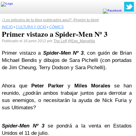
¿Los artículos de tu blog publicados aquí? ¡Propón tu blog!
INICIO
›
CULTURA Y OCIO
›
CÓMICS
Primer vistazo a Spider-Men Nº 3
Publicado el 16 junio 2012 por
The Leff
@Esp_Marvelita
Primer vistazo a
Spider-Men Nº 3
, con guión de Brian
Michael Bendis y dibujos de Sara Pichelli (con portadas
de Jim Cheung, Terry Dodson y Sara Pichelli).
Ahora que
Peter Parker
y
Miles Morales
se han
reunido, ¿podrán ambos trabajar juntos para derrotar a
sus enemigos, o necesitarán la ayuda de Nick Furia y
sus Ultimates?
Spider-Men Nº 3
se pondrá a la venta en Estados
Unidos el 11 de julio.