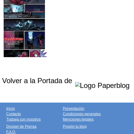
Volver a la Portada de
Inicio
Presentación
Contacto
Condiciones generales
Trabaja con nosotros
Menciones legales
Dossier de Prensa
Propón tu blog
F.A.Q.