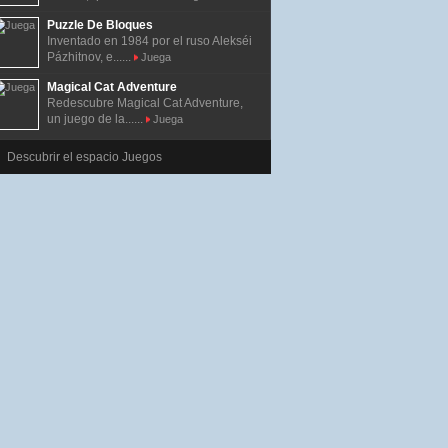
Puzzle De Bloques
Inventado en 1984 por el ruso Alekséi
Pázhitnov, e......
Juega
Magical Cat Adventure
Redescubre Magical Cat Adventure,
un juego de la......
Juega
Descubrir el espacio Juegos