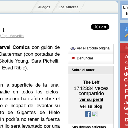
Juegos
Los Autores
 1
Esp_Marvelita
arvel Comics
con guión de
T
Ver el artículo original
 Dauterman (con portadas de
O
Denunciar
ottie Young, Sara Pichelli,
Ka
 Esad Ribic).
F
Sobre el autor
d
C
The Leff
n la superficie de la luna,
F
1742334
veces
F
adie en todos los cielos,
compartido
F
go oscuro ha caído sobre el
ver su perfil
J
no e incapaz de levantar su
ver su blog
G
ito de Gigantes de Hielo
Mu
dín podría no tener la fuerza
D
rtillo será levantado por una
Mi
Sus últimos artículos