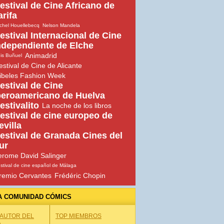
estival de Cine Africano de
arifa
chel Houellebecq
Nelson Mandela
estival Internacional de Cine
ndependiente de Elche
Animadrid
is Buñuel
estival de Cine de Alicante
ibeles Fashion Week
estival de Cine
beroamericano de Huelva
estivalito
La noche de los libros
estival de cine europeo de
evilla
estival de Granada Cines del
ur
erome David Salinger
stival de cine español de Málaga
remio Cervantes
Frédéric Chopin
A COMUNIDAD CÓMICS
 AUTOR DEL
TOP MIEMBROS
A