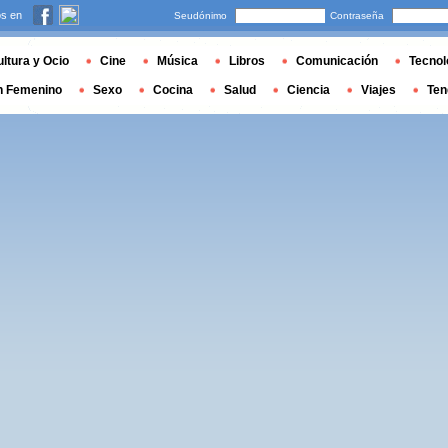
s en
Seudónimo
Contraseña
ltura y Ocio
Cine
Música
Libros
Comunicación
Tecnol
n Femenino
Sexo
Cocina
Salud
Ciencia
Viajes
Ten