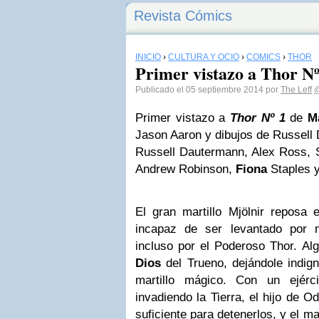
Revista Cómics
INICIO
›
CULTURA Y OCIO
›
CÓMICS
›
THOR
Primer vistazo a Thor Nº
Publicado el 05 septiembre 2014 por
The Leff
@
Primer vistazo a
Thor
Nº 1
de
M
Jason Aaron y dibujos de Russell
Russell Dautermann, Alex Ross, Sk
Andrew Robinson,
Fiona
Staples y
El gran martillo Mjölnir reposa e
incapaz de ser levantado por n
incluso por el Poderoso Thor. Al
Dios
del Trueno, dejándole indig
martillo mágico. Con un ejérc
invadiendo la Tierra, el hijo de O
suficiente para detenerlos, y el ma