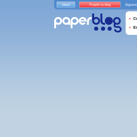
Inicio
Propón tu blog
Sígueno
Cu
E