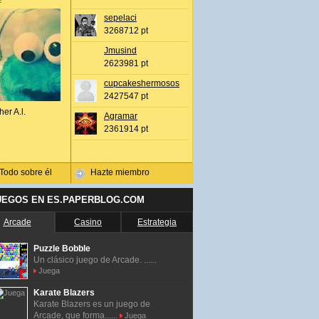
sepelaci
3268712 pt
Jmusind
2623981 pt
cupcakeshermosos
2427547 pt
her A.l.
Agramar
2361914 pt
Todo sobre él
Hazte miembro
UEGOS EN ES.PAPERBLOG.COM
Arcade
Casino
Estrategia
Puzzle Bobble
Un clásico juego de Arcade. ......
Juega
Karate Blazers
Karate Blazers es un juego de
Arcade, que forma......
Juega