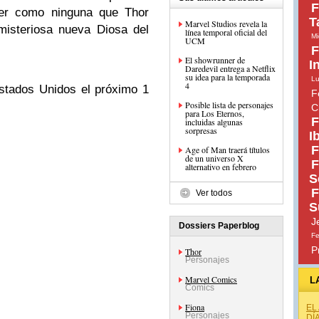
F
jer como ninguna que Thor
T
Marvel Studios revela la
misteriosa nueva Diosa del
línea temporal oficial del
Mi
UCM
F
El showrunner de
I
Daredevil entrega a Netflix
su idea para la temporada
Lu
4
Estados Unidos el próximo 1
F
Posible lista de personajes
C
para Los Eternos,
F
incluidas algunas
sorpresas
I
F
Age of Man traerá títulos
de un universo X
F
alternativo en febrero
S
F
Ver todos
S
J
Dossiers Paperblog
Fe
P
Thor
Personajes
Marvel Comics
L
Comics
Fiona
EL
Personajes
DÍ