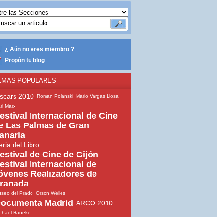
¿ Aún no eres miembro ?
Propón tu blog
EMAS POPULARES
scars 2010
Roman Polanski
Mario Vargas Llosa
rl Marx
estival Internacional de Cine
e Las Palmas de Gran
anaria
eria del Libro
estival de Cine de Gijón
estival Internacional de
óvenes Realizadores de
ranada
seo del Prado
Orson Welles
ocumenta Madrid
ARCO 2010
chael Haneke