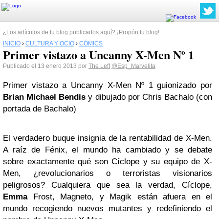
¿Los artículos de tu blog publicados aquí? ¡Propón tu blog!
INICIO
›
CULTURA Y OCIO
›
CÓMICS
Primer vistazo a Uncanny X-Men Nº 1
Publicado el 13 enero 2013 por
The Leff
@Esp_Marvelita
Primer vistazo a Uncanny X-Men Nº 1 guionizado por
Brian Michael Bendis
y dibujado por Chris Bachalo (con
portada de Bachalo)
El verdadero buque insignia de la rentabilidad de X-Men.
A raíz de Fénix, el mundo ha cambiado y se debate
sobre exactamente qué son Cíclope y su equipo de X-
Men, ¿revolucionarios o terroristas visionarios
peligrosos? Cualquiera que sea la verdad, Cíclope,
Emma
Frost, Magneto, y Magik están afuera en el
mundo recogiendo nuevos mutantes y redefiniendo el