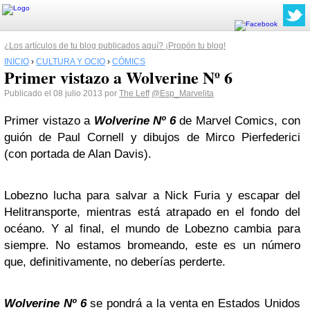
¿Los artículos de tu blog publicados aquí? ¡Propón tu blog!
INICIO
›
CULTURA Y OCIO
›
CÓMICS
Primer vistazo a Wolverine Nº 6
Publicado el 08 julio 2013 por
The Leff
@Esp_Marvelita
Primer vistazo a
Wolverine Nº 6
de Marvel Comics, con
guión de Paul Cornell y dibujos de Mirco Pierfederici
(con portada de Alan Davis).
Lobezno lucha para salvar a Nick Furia y escapar del
Helitransporte, mientras está atrapado en el fondo del
océano. Y al final, el mundo de Lobezno cambia para
siempre. No estamos bromeando, este es un número
que, definitivamente, no deberías perderte.
Wolverine
Nº 6
se pondrá a la venta en Estados Unidos