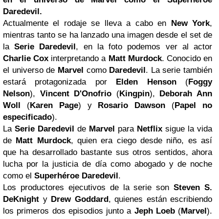
Daredevil.
Actualmente el rodaje se lleva a cabo en
New York
,
mientras tanto se ha lanzado una imagen desde el set de
la
Serie Daredevil
, en la foto podemos ver al actor
Charlie Cox
interpretando a
Matt Murdock
. Conocido en
el universo de
Marvel
como
Daredevil
. La serie también
estará protagonizada por
Elden Henson
(
Foggy
Nelson
),
Vincent D'Onofrio
(
Kingpin
),
Deborah Ann
Woll
(
Karen Page
) y
Rosario Dawson
(
Papel no
especificado
).
La
Serie Daredevil
de
Marvel
para
Netflix
sigue la vida
de
Matt Murdock
, quien era ciego desde niño, es así
que ha desarrollado bastante sus otros sentidos, ahora
lucha por la justicia de día como abogado y de noche
como el
Superhéroe Daredevil
.
Los productores ejecutivos de la serie son
Steven S.
DeKnight
y
Drew Goddard
, quienes están escribiendo
los primeros dos episodios junto a
Jeph Loeb
(
Marvel
).