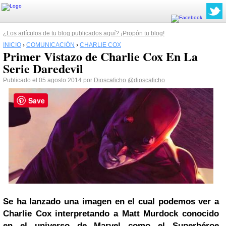
¿Los artículos de tu blog publicados aquí? ¡Propón tu blog!
INICIO
›
COMUNICACIÓN
›
CHARLIE COX
Primer Vistazo de Charlie Cox En La
Serie Daredevil
Publicado el 05 agosto 2014 por
Dioscaficho
@dioscaficho
Save
Se ha lanzado una imagen en el cual podemos ver a
Charlie Cox interpretando a
Matt Murdock
conocido
en el
universo
de Marvel como el Superhéroe