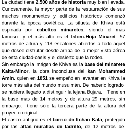
La ciudad tiene
2.500 años de historia
muy bien llevada.
Curiosamente, la mayor parte de la restauración de sus
muchos monumentos y edificios históricos comenzó
durante la época soviética
.
La silueta de Khiva está
espinada por
esbeltos minaretes,
siendo el más
famoso
y el más alto es el
Islom-Hoja Minaret
: 57
metros de altura y 118 escalones abiertos a todo aquel
que desee disfrutar desde arriba de la mejor vista aérea
de esta ciudad-oasis y el desierto que la rodea.
Sin embargo la imágen de Khiva es la
base del minarete
Kalta-Minor
, la obra inconclusa del
kan Mohammed
Amin
, quien en
1851
se empeñó en levantar en Khiva la
torre más alta del mundo musulmán. De haberlo logrado
se hubiera llegado a distinguir la lejana Bujara.
Tiene en
la base mas de 14 metros y de altura 29 metros, sin
embargo, tiene sólo la tercera parte de la altura del
proyecto original.
El casco antiguo es
el
barrio de Itchan Kala,
protegido
por las
altas murallas de ladrillo
, de 12 metros de