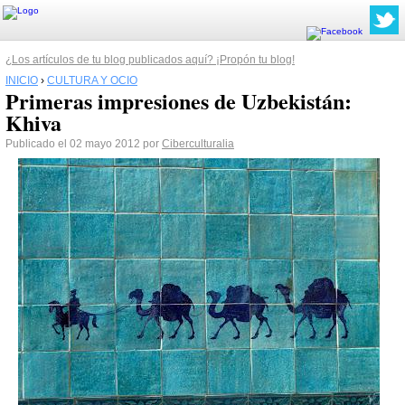
¿Los artículos de tu blog publicados aquí? ¡Propón tu blog!
INICIO
›
CULTURA Y OCIO
Primeras impresiones de Uzbekistán:
Khiva
Publicado el 02 mayo 2012 por
Ciberculturalia