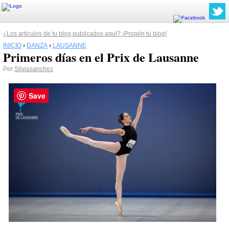
¿Los artículos de tu blog publicados aquí? ¡Propón tu blog!
INICIO
›
DANZA
›
LAUSANNE
Primeros días en el Prix de Lausanne
Por
Silviasanchez
Save