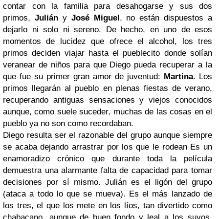
contar con la familia para desahogarse y sus dos
primos,
Julián
y
José Miguel
, no están dispuestos a
dejarlo ni solo ni sereno. De hecho, en uno de esos
momentos de lucidez que ofrece el alcohol, los tres
primos deciden viajar hasta el pueblecito donde solían
veranear de niños para que Diego pueda recuperar a la
que fue su primer gran amor de juventud:
Martina
. Los
primos llegarán al pueblo en plenas fiestas de verano,
recuperando antiguas sensaciones y viejos conocidos
aunque, como suele suceder, muchas de las cosas en el
pueblo ya no son como recordaban.
Diego resulta ser el razonable del grupo aunque siempre
se acaba dejando arrastrar por los que le rodean Es un
enamoradizo crónico que durante toda la película
demuestra una alarmante falta de capacidad para tomar
decisiones por sí mismo. Julián es el ligón del grupo
(ataca a todo lo que se mueva). Es el más lanzado de
los tres, el que los mete en los líos, tan divertido como
chabacano, aunque de buen fondo y leal a los suyos.