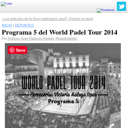
¿Los artículos de tu blog publicados aquí? ¡Propón tu blog!
INICIO
›
DEPORTES
Programa 5 del World Padel Tour 2014
Por
Antonio Jose Palacios Alvarez
@padeladdict
Save