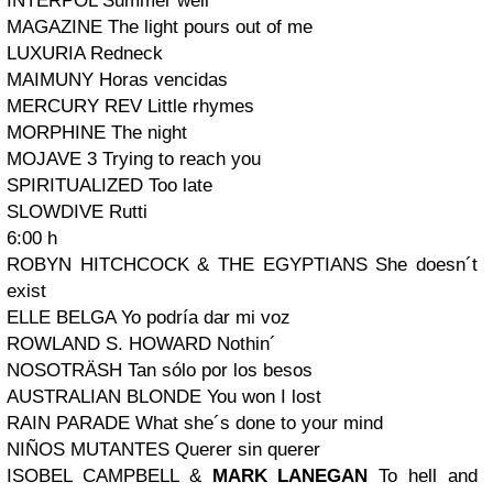
INTERPOL Summer well
MAGAZINE The light pours out of me
LUXURIA Redneck
MAIMUNY Horas vencidas
MERCURY REV Little rhymes
MORPHINE The night
MOJAVE 3 Trying to reach you
SPIRITUALIZED Too late
SLOWDIVE Rutti
6:00 h
ROBYN HITCHCOCK & THE EGYPTIANS She doesn´t
exist
ELLE BELGA Yo podría dar mi voz
ROWLAND S. HOWARD Nothin´
NOSOTRÄSH Tan sólo por los besos
AUSTRALIAN BLONDE You won I lost
RAIN PARADE What she´s done to your mind
NIÑOS MUTANTES Querer sin querer
ISOBEL CAMPBELL &
MARK LANEGAN
To hell and