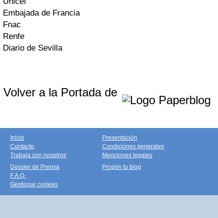
Unicef
Embajada de Francia
Fnac
Renfe
Diario de Sevilla
Volver a la Portada de
Inicio
Presentación
Contacto
Condiciones generales
Trabaja con nosotros
Menciones legales
Dossier de Prensa
Propón tu blog
F.A.Q.
Gestionar cookies