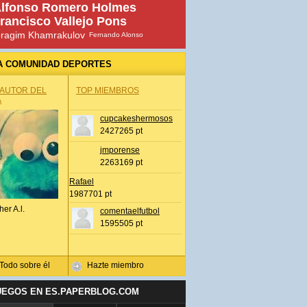
lfonso Romero Holmes
rancisco Vallejo Pons
bragim Khamrakulov
Fernando Alonso
A COMUNIDAD DEPORTES
 AUTOR DEL
TOP MIEMBROS
A
cupcakeshermosos
2427265 pt
jmporense
2263169 pt
Rafael
1987701 pt
her A.l.
comentaelfutbol
1595505 pt
Todo sobre él
Hazte miembro
UEGOS EN ES.PAPERBLOG.COM