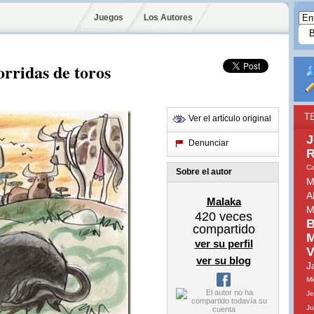
Juegos
Los Autores
orridas de toros
T
Ver el artículo original
J
Denunciar
R
Ca
Sobre el autor
M
A
Malaka
M
420
veces
B
compartido
M
ver su perfil
V
ver su blog
J
Mi
Je
Ju