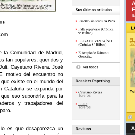
A
F
Sus últimos artículos
I
Paseíllo sin toros en París
ros
L
Falta repertorio (Crónica
9ª Bilbao)
.com
EL
EL GATO VIZCAÍNO
(Crónica 8° Bilbao)
DÍ
de la Comunidad de Madrid,
El temple de Dámaso
González
ros tan populares, queridos y
uli, Cayetano Rivera, José
Ver todos
El motivo del encuentro no
 que existe en el mundo del
Dossiers Paperblog
en Cataluña se expanda por
Cayetano Rivera
Est
lo que eso supondría para la
Toreros
deros y trabajadores del
El Juli
Toreros
 paro.
 lo es que desaparezca un
J
Revistas