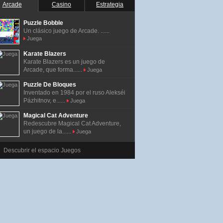
Arcade
Casino
Estrategia
Puzzle Bobble
Un clásico juego de Arcade. ......
Juega
Karate Blazers
Karate Blazers es un juego de
Arcade, que forma......
Juega
Puzzle De Bloques
Inventado en 1984 por el ruso Alekséi
Pázhitnov, e......
Juega
Magical Cat Adventure
Redescubre Magical Cat Adventure,
un juego de la......
Juega
Descubrir el espacio Juegos