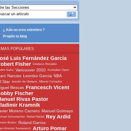
¿ Aún no eres miembro ?
Propón tu blog
EMAS POPULARES
osé Luis Fernández García
obert Fisher
Cristiano Ronaldo
Vancouver 2010
rlos Sainz
Australian Open
arc Narciso
Leontxo García
NBA
ll Star
Jesulín de Ubrique
Alberto Contador
Francesch Vicent
iguel Illescas
obby Fischer
anuel Rivas Pastor
ladimir Kramnik
avier Moreno Carnero
Manuel Golmayo
Rey Ardid
chael Schumacher
Rafael Nadal
Roland Garros
nson Button
Arturo Pomar
an Antonio Samaranch