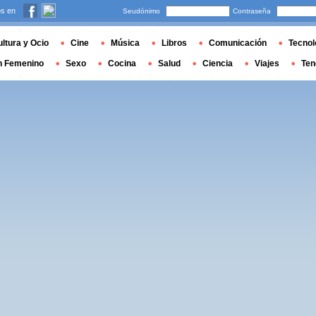
s en
Seudónimo
Contraseña
ltura y Ocio
Cine
Música
Libros
Comunicación
Tecnol
n Femenino
Sexo
Cocina
Salud
Ciencia
Viajes
Ten