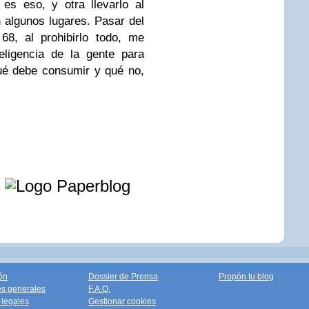
 es eso, y otra llevarlo al
 algunos lugares. Pasar del
68, al prohibirlo todo, me
eligencia de la gente para
ué debe consumir y qué no,
e
ón
Dossier de Prensa
Propón tu blog
s generales
F.A.Q.
legales
Gestionar cookies