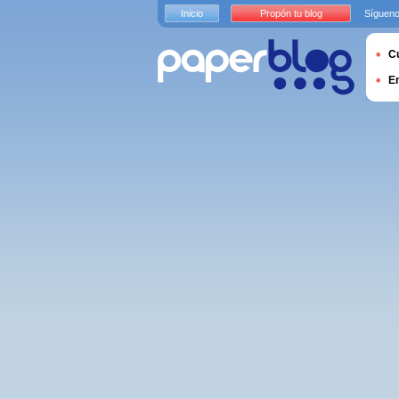
Inicio
Propón tu blog
Sígueno
Cu
E