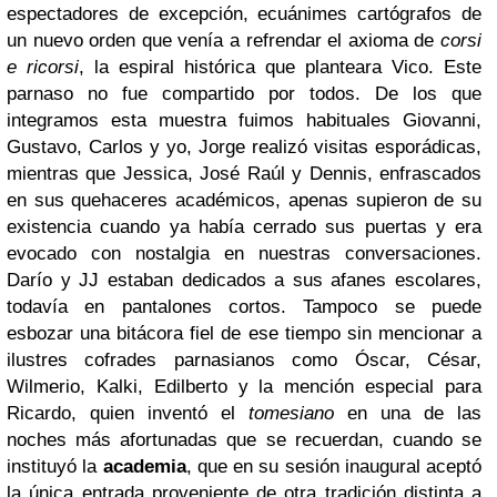
espectadores de excepción, ecuánimes cartógrafos de
un nuevo orden que venía a refrendar el axioma de
corsi
e ricorsi
, la espiral histórica que planteara Vico. Este
parnaso no fue compartido por todos. De los que
integramos esta muestra fuimos habituales Giovanni,
Gustavo, Carlos y yo, Jorge realizó visitas esporádicas,
mientras que Jessica, José Raúl y Dennis, enfrascados
en sus quehaceres académicos, apenas supieron de su
existencia cuando ya había cerrado sus puertas y era
evocado con nostalgia en nuestras conversaciones.
Darío y JJ estaban dedicados a sus afanes escolares,
todavía en pantalones cortos. Tampoco se puede
esbozar una bitácora fiel de ese tiempo sin mencionar a
ilustres cofrades parnasianos como Óscar, César,
Wilmerio, Kalki, Edilberto y la mención especial para
Ricardo, quien inventó el
tomesiano
en una de las
noches más afortunadas que se recuerdan, cuando se
instituyó la
academia
, que en su sesión inaugural aceptó
la única entrada proveniente de otra tradición distinta a