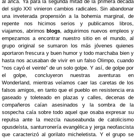
al anca. Ya para la segunda mitad de la primera década
del siglo XXI vinieron cambios radicales. Sin abandonar
una inveterada propensión a la bohemia marginal, de
repente nos hicimos serios y publicamos libros,
viajamos, abrimos
blogs
, adquirimos nuevos empleos y
empezamos a encontrar nuestro sitio en el mundo, al
grupo original se sumaron los más jóvenes quienes
aportaron frescura y buen humor y todo marchaba bien y
hasta nos acusaban de vivir en un falso Olimpo, cuando
“nos cayó el veinte” de un solo golpe. Y así, de golpe por
el golpe, concluyeron nuestras aventuras en
Wonderland, mientras veíamos caer las caretas de los
falsos amigos, en tanto que el pueblo en resistencia era
gaseado y toleteado en plazas y calles, decenas de
compañeros caían asesinados y la sombra de la
sospecha caía sobre todo aquel que osaba expresar su
repulsa ante la mezcla nauseabunda de catolicismo
opusdeísta, santurronería evangélica y jerga neofascista
que caracterizó al gorilato micheletista. Y el grupo se