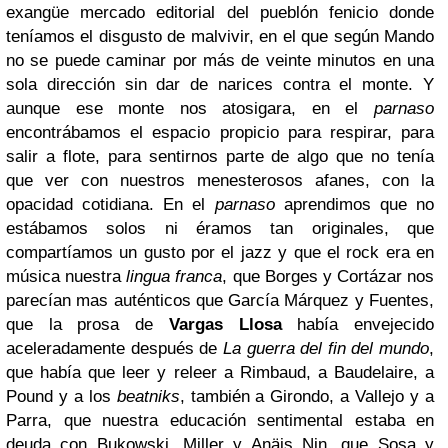
exangüe mercado editorial del pueblón fenicio donde
teníamos el disgusto de malvivir, en el que según Mando
no se puede caminar por más de veinte minutos en una
sola dirección sin dar de narices contra el monte. Y
aunque ese monte nos atosigara, en el
parnaso
encontrábamos el espacio propicio para respirar, para
salir a flote, para sentirnos parte de algo que no tenía
que ver con nuestros menesterosos afanes, con la
opacidad cotidiana. En el
parnaso
aprendimos que no
estábamos solos ni éramos tan originales, que
compartíamos un gusto por el jazz y que el rock era en
música nuestra
lingua franca
, que Borges y Cortázar nos
parecían mas auténticos que García Márquez y Fuentes,
que la prosa de
Vargas Llosa
había envejecido
aceleradamente después de
La guerra del fin del mundo
,
que había que leer y releer a Rimbaud, a Baudelaire, a
Pound y a los
beatniks
, también a Girondo, a Vallejo y a
Parra, que nuestra educación sentimental estaba en
deuda con Bukowski, Miller y Anäis Nin, que Sosa y