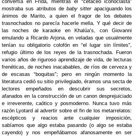
convertía en Frida, mientras el “cetáceo iconoclasta”
mostraba sus atributos de
baby sitter
apaciguando los
ánimos de Marito, a quien el fragor de los debates
trasnochados no parecía hacerle mella. Y qué decir de
las noches de karaoke en Khalúa’s, con Giovanni
emulando a Ricardo Arjona, en veladas que usualmente
tenían su obligatorio colofón en “el lugar sin límites”,
refugio último de los reyes de la trasnochada. Fueron
varios años de riguroso aprendizaje de vida, de lecturas
frenéticas, de noches inacabables, de ríos de cerveza y
de escasas “boquitas”; pero en ningún momento la
literatura cedió su sitio privilegiado, éramos una secta de
lectores empeñados en descubrir sus secretos,
afanados en la construcción de un canon desprejuiciado
e irreverente, caótico y posmoderno. Nunca tuvo más
razón Lyotard al advertir sobre el fin de los metarrelatos:
escépticos y reacios ante cualquier imposición,
sabíamos que algo estaba pasando (o algo se estaba
cayendo) y nos empeñábamos afanosamente en ser