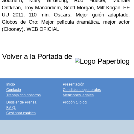
Southern
,
Mary Birdsong
,
Rob Huebel
,
Michael
Ontkean
,
Troy Manandicm
,
Scott Morgan
,
Milt Kogan
.
EE
UU 2011, 110 min. Oscars: Mejor guión adaptado.
Globos de Oro: Mejor película dramática, mejor actor
(Clooney). WEB OFICIAL
Volver a la Portada de
Inicio
Presentación
Contacto
Condiciones generales
Trabaja con nosotros
Menciones legales
Dossier de Prensa
Propón tu blog
F.A.Q.
Gestionar cookies