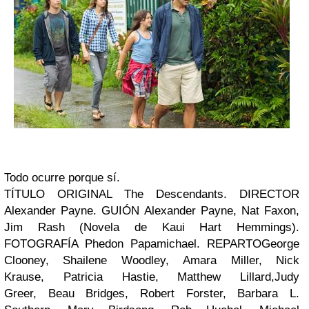
Todo ocurre porque sí.
TÍTULO ORIGINAL The Descendants. DIRECTOR
Alexander Payne
. GUIÓN Alexander Payne, Nat Faxon,
Jim Rash (Novela de Kaui Hart Hemmings).
FOTOGRAFÍA Phedon Papamichael. REPARTO
George
Clooney
,
Shailene Woodley
,
Amara Miller
,
Nick
Krause
,
Patricia Hastie
,
Matthew Lillard
,
Judy
Greer
,
Beau Bridges
,
Robert Forster
,
Barbara L.