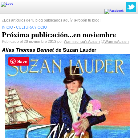
¿Los artículos de tu blog publicados aquí? ¡Propón tu blog!
INICIO
›
CULTURA Y OCIO
Próxima publicación...en noviembre
Publicado el 20 noviembre 2013 por
Warmisunqu's Austen
@WarmisAusten
Alias Thomas Bennet
de Suzan Lauder
Save