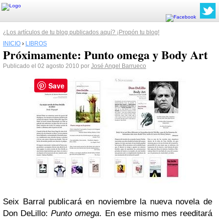
¿Los artículos de tu blog publicados aquí? ¡Propón tu blog!
INICIO
›
LIBROS
Próximamente: Punto omega y Body Art
Publicado el 02 agosto 2010 por
José Angel Barrueco
Save
Seix Barral publicará en noviembre la nueva novela de
Don DeLillo:
Punto omega
. En ese mismo mes reeditará