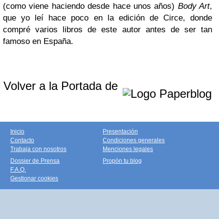
(como viene haciendo desde hace unos años)
Body Art
,
que yo leí hace poco en la edición de Circe, donde
compré varios libros de este autor antes de ser tan
famoso en España.
Volver a la Portada de
Inicio
Presentación
Contacto
Condiciones generales
Trabaja con nosotros
Menciones legales
Dossier de Prensa
Propón tu blog
F.A.Q.
Gestionar cookies