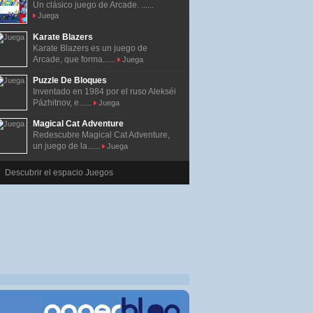
Un clásico juego de Arcade. ......
Juega
Karate Blazers
Karate Blazers es un juego de
Arcade, que forma......
Juega
Puzzle De Bloques
Inventado en 1984 por el ruso Alekséi
Pázhitnov, e......
Juega
Magical Cat Adventure
Redescubre Magical Cat Adventure,
un juego de la......
Juega
Descubrir el espacio Juegos