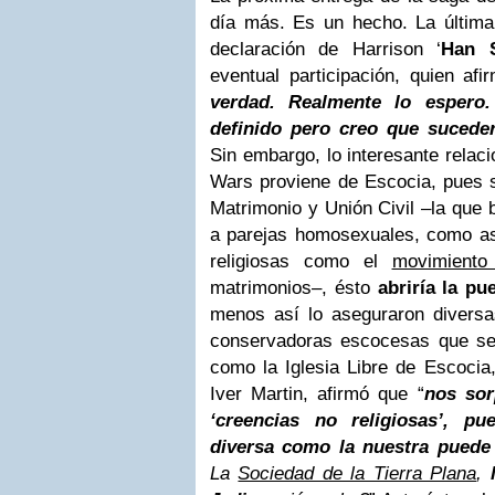
día más. Es un hecho. La última
declaración de Harrison ‘
Han 
eventual participación, quien afi
verdad. Realmente lo espero
definido pero creo que suceder
Sin embargo, lo interesante relac
Wars proviene de Escocia, pues s
Matrimonio y Unión Civil –la que 
a parejas homosexuales, como así
religiosas como el
movimiento
matrimonios–, ésto
abriría la pu
menos así lo aseguraron diversas
conservadoras escocesas que se
como la Iglesia Libre de Escocia
Iver Martin, afirmó que “
nos so
‘creencias no religiosas’, p
diversa como la nuestra puede 
La
Sociedad de la Tierra Plana
,