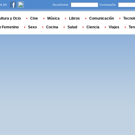
s en
Seudónimo
Contraseña
ltura y Ocio
Cine
Música
Libros
Comunicación
Tecnol
n Femenino
Sexo
Cocina
Salud
Ciencia
Viajes
Ten