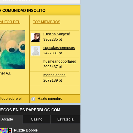
A COMUNIDAD INSÓLITO
 AUTOR DEL
TOP MIEMBROS
A
Cristina Sanjosé
3902235 pt
cupcakeshermosos
2427331 pt
husmeandoporlared
2093437 pt
her A.l.
monpalentina
2079139 pt
Todo sobre él
Hazte miembro
UEGOS EN ES.PAPERBLOG.COM
Arcade
Casino
Estrategia
Puzzle Bobble