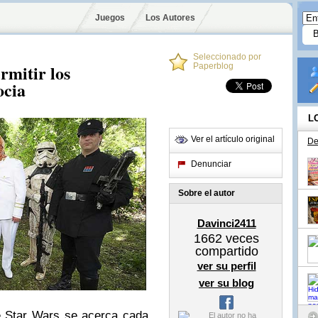
Juegos
Los Autores
Seleccionado por
rmitir los
Paperblog
ocia
L
Ver el artículo original
De
Denunciar
Sobre el autor
Davinci2411
1662
veces
compartido
ver su perfil
ver su blog
e Star Wars se acerca cada