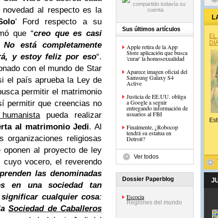
 novedad al respecto es la
L
Solo
’ Ford respecto a su
Sus últimos artículos
rmó que “
creo que es casi
EL
DÍ
. No está completamente
Apple retira de la App
Store aplicación que busca
á, y estoy feliz por eso
“.
'curar' la homosexualidad
ionado con el mundo de Star
Aparece imagen oficial del
Samsung Galaxy S4
i el país aprueba la Ley de
Active
busca permitir el matrimonio
Justicia de EE.UU. obliga
a Google a seguir
 permitir que creencias no
entregando información de
usuarios al FBI
 humanista
pueda realizar
Est
erta al matrimonio Jedi
. Al
Finalmente, ¿Robocop
tendrá su estatua en
 organizaciones religiosas
Detroit?
 oponen al proyecto de ley
Ver todos
, cuyo vocero, el reverendo
rprenden
las denominadas
Dossier Paperblog
J
ues en una sociedad tan
significar cualquier cosa
:
Escocia
Regiones del mundo
la
Sociedad de Caballeros