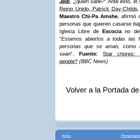
Jedi
, ¿quién sabe?
” Ante ésto, el
Reino Unido, Patrick Day-Childs
Maestro Chi-Pa Amshe
, afirmó
personas que quieren casarse bajo
Iglesia Libre de
Escocia
no deb
“
Estamos abiertos a todas las 
personas que se aman, como e
sean
“.
Fuente:
Star chores:
people?
(BBC News)
Volver a la Portada d
Inicio
Presentaci