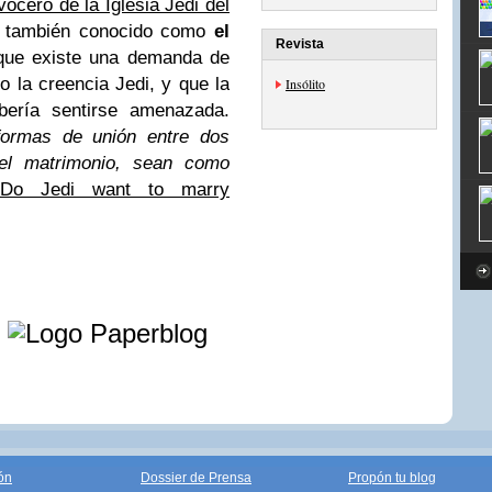
vocero de la Iglesia Jedi del
, también conocido como
el
Revista
 que existe una demanda de
 la creencia Jedi, y que la
Insólito
ería sentirse amenazada.
formas de unión entre dos
l matrimonio, sean como
 Do Jedi want to marry
e
ón
Dossier de Prensa
Propón tu blog