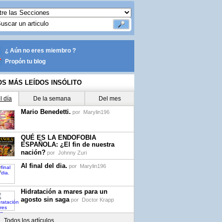
¿ Aún no eres miembro ?
Propón tu blog
OS MÁS LEÍDOS INSÓLITO
l día
De la semana
Del mes
Mario Benedetti.
por
Marylin196
QUÉ ES LA ENDOFOBIA
ESPAÑOLA: ¿El fin de nuestra
nación?
por
Johnny Zuri
Al final del dia.
por
Marylin196
Hidratación a mares para un
agosto sin saga
por
Doctor Krapp
Todos los artículos