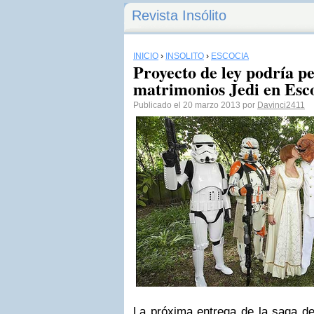
Revista Insólito
INICIO
›
INSÓLITO
›
ESCOCIA
Proyecto de ley podría pe
matrimonios Jedi en Esc
Publicado el 20 marzo 2013 por
Davinci2411
La próxima entrega de la saga d