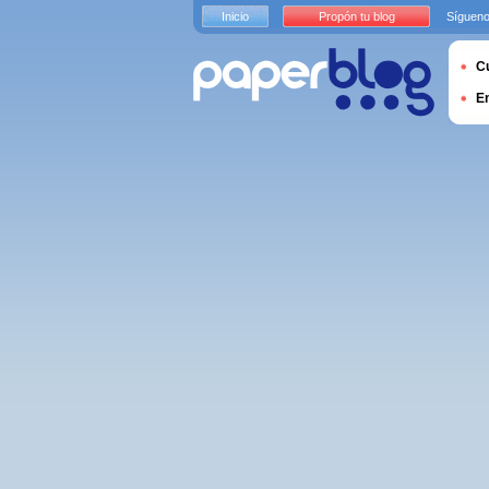
Inicio
Propón tu blog
Sígueno
Cu
E