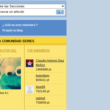
¿ Aún no eres miembro ?
Propón tu blog
A COMUNIDAD SERIES
 AUTOR DEL
TOP MIEMBROS
A
Claudio Antonio Diaz
Muñoz
1966888 pt
koprofago
809411 pt
blue89
792146 pt
her A.l.
radgull
758858 pt