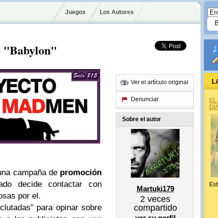
Juegos
Los Autores
 "Babylon"
L
Ver el artículo original
Denunciar
EL
DÍ
Sobre el autor
n una campaña de
promoción
do decide contactar con
Est
Martuki179
osas por el.
2
veces
compartido
lutadas" para opinar sobre
ver su perfil