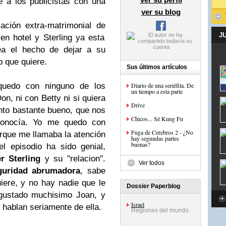
e a los publicistas con una
ver su blog
ación extra-matrimonial de
J
 en hotel y Sterling ya esta
ea el hecho de dejar a su
o que quiere.
Sus últimos artículos
Diario de una seriéfila. De
quedo con ninguno de los
un tiempo a esta parte
on, ni con Betty ni si quiera
Drive
nto bastante bueno, que nos
Chicos... Sé Kung Fu
 conocía. Yo me quedo con
Fuga de Cerebros 2 - ¿No
orque me llamaba la atención
hay segundas partes
buenas?
l episodio ha sido genial,
r Sterling
y su "relacion".
Ver todos
guridad abrumadora
, sabe
iere, y no hay nadie que le
Dossier Paperblog
 gustado muchisimo Joan, y
Israel
 hablan seriamente de ella.
Regiones del mundo