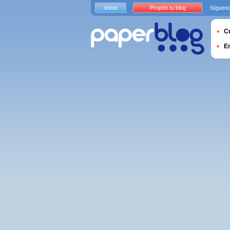
Inicio
Propón tu blog
Sígueno
Cu
E