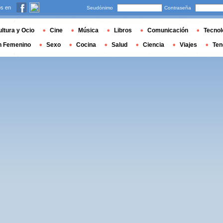
s en
Seudónimo
Contraseña
ltura y Ocio
Cine
Música
Libros
Comunicación
Tecnol
n Femenino
Sexo
Cocina
Salud
Ciencia
Viajes
Ten