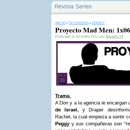
Revista Series
INICIO
›
TELEVISIÓN
›
SERIES
Proyecto Mad Men: 1x06
Publicado el 30 enero 2011 por
Martuki179
Trama.
A Don y a la agencia le encarga
de Israel,
y Draper desinforma
Rachel, la cual empieza a sentir c
Peggy
y sus compañeras son "rec