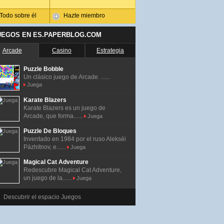
Todo sobre él
Hazte miembro
UEGOS EN ES.PAPERBLOG.COM
Arcade
Casino
Estrategia
Puzzle Bobble
Un clásico juego de Arcade. ......
Juega
Karate Blazers
Karate Blazers es un juego de
Arcade, que forma......
Juega
Puzzle De Bloques
Inventado en 1984 por el ruso Alekséi
Pázhitnov, e......
Juega
Magical Cat Adventure
Redescubre Magical Cat Adventure,
un juego de la......
Juega
Descubrir el espacio Juegos