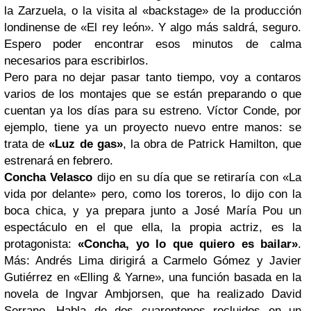
la Zarzuela, o la visita al «backstage» de la producción
londinense de «El rey león». Y algo más saldrá, seguro.
Espero poder encontrar esos minutos de calma
necesarios para escribirlos.
Pero para no dejar pasar tanto tiempo, voy a contaros
varios de los montajes que se están preparando o que
cuentan ya los días para su estreno. Víctor Conde, por
ejemplo, tiene ya un proyecto nuevo entre manos: se
trata de
«Luz de gas»
, la obra de Patrick Hamilton, que
estrenará en febrero.
Concha Velasco
dijo en su día que se retiraría con «La
vida por delante» pero, como los toreros, lo dijo con la
boca chica, y ya prepara junto a José María Pou un
espectáculo en el que ella, la propia actriz, es la
protagonista:
«Concha, yo lo que quiero es bailar»
.
Más: Andrés Lima dirigirá a Carmelo Gómez y Javier
Gutiérrez en «Elling & Yarne», una función basada en la
novela de Ingvar Ambjorsen, que ha realizado David
Serrano. Habla de dos cuarentones recluidos en un