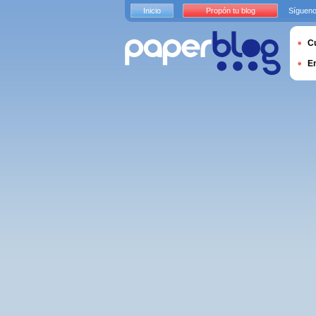
Inicio
Propón tu blog
Sígueno
Cu
E