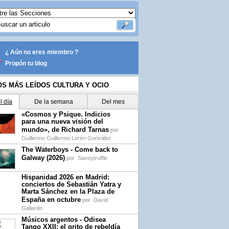
¿ Aún no eres miembro ?
Propón tu blog
OS MÁS LEÍDOS CULTURA Y OCIO
l día
De la semana
Del mes
«Cosmos y Psique. Indicios
para una nueva visión del
mundo», de Richard Tarnas
por
Guillermo Guillermo Lorén González
The Waterboys - Come back to
Galway (2026)
por
Savoytruffle
Hispanidad 2026 en Madrid:
conciertos de Sebastián Yatra y
Marta Sánchez en la Plaza de
España en octubre
por
David
Gallardo
Músicos argentos - Odisea
Tango XXII: el grito de rebeldía