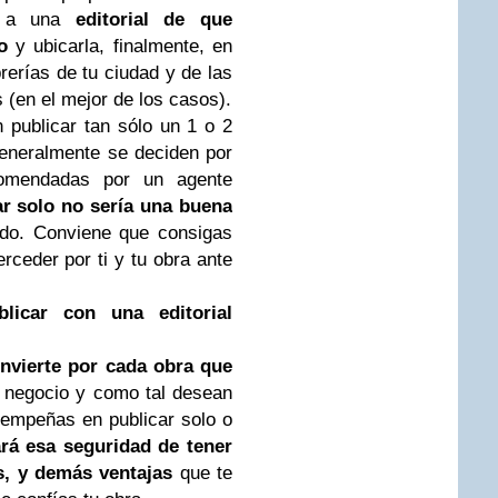
er a una
editorial de que
o
y ubicarla, finalmente, en
rerías de tu ciudad y de las
 (en el mejor de los casos).
n publicar tan sólo un 1 o 2
generalmente se deciden por
comendadas por un agente
ar solo no sería una buena
do. Conviene que consigas
rceder por ti y tu obra ante
licar con una editorial
 invierte por cada obra que
un negocio y como tal desean
e empeñas en publicar solo o
tará esa seguridad de tener
as, y demás ventajas
que te