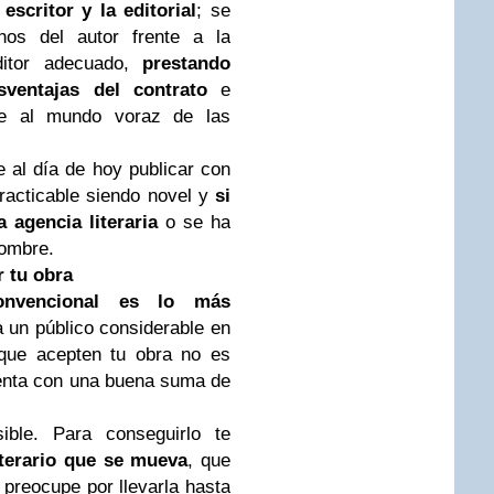
escritor y la editorial
; se
hos del autor frente a la
editor adecuado,
prestando
sventajas del contrato
e
nte al mundo voraz de las
 al día de hoy publicar con
racticable siendo novel y
si
 agencia literaria
o se ha
nombre.
r tu obra
convencional es lo más
a un público considerable en
que acepten tu obra no es
cuenta con una buena suma de
ble. Para conseguirlo te
iterario que se mueva
, que
 preocupe por llevarla hasta