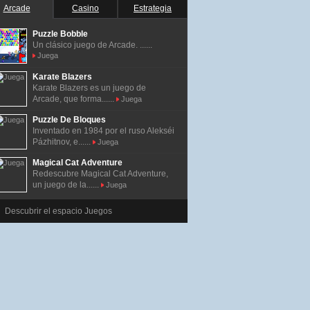
Arcade
Casino
Estrategia
Puzzle Bobble
Un clásico juego de Arcade. ......
Juega
Karate Blazers
Karate Blazers es un juego de
Arcade, que forma......
Juega
Puzzle De Bloques
Inventado en 1984 por el ruso Alekséi
Pázhitnov, e......
Juega
Magical Cat Adventure
Redescubre Magical Cat Adventure,
un juego de la......
Juega
Descubrir el espacio Juegos