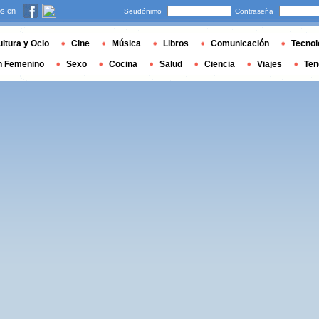
s en
Seudónimo
Contraseña
ltura y Ocio
Cine
Música
Libros
Comunicación
Tecnol
n Femenino
Sexo
Cocina
Salud
Ciencia
Viajes
Ten