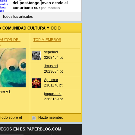
del post-tango joven desde el
conurbano sur
por
Moebius
Todos los artículos
A COMUNIDAD CULTURA Y OCIO
 AUTOR DEL
TOP MIEMBROS
A
sepelaci
3268454 pt
Jmusind
2623084 pt
Agramar
2361176 pt
her A.l.
jmporense
2263169 pt
Todo sobre él
Hazte miembro
UEGOS EN ES.PAPERBLOG.COM