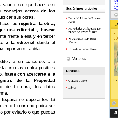
o saben bien qué hacer con
Sus últimos artículos
os
consejos acerca de los
blicar sus obras.
Feria del Libro de Buenos
Aires
e hacer es
registrar la obra;
L
Novedades Alfaguara: Lo
er una editorial
y
buscar
nuevo de Javier Marías
EL
nte frente a ella y en tercer
Nueva novela de Rosa
DÍ
Montero
nte
a la editorial
donde el
una importante cabida.
El destino de los libros
Ver todos
editor, a un concurso, o a
 la protejas contra posibles
Revistas
lo,
basta con acercarte a la
gistro de la Propiedad
Cultura y Ocio
Est
lo de tu obra, tus datos
Libros
sma.
 España no supera los 13
momento tu obra no podrá ser
o por evitarlo o que puedas
J