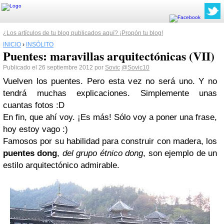
¿Los artículos de tu blog publicados aquí? ¡Propón tu blog!
INICIO
›
INSÓLITO
Puentes: maravillas arquitectónicas (VII)
Publicado el 26 septiembre 2012 por
Sovic
@Sovic10
Vuelven los puentes. Pero esta vez no será uno. Y no
tendrá muchas explicaciones. Simplemente unas
cuantas fotos :D
En fin, que ahí voy. ¡Es más! Sólo voy a poner una frase,
hoy estoy vago :)
Famosos por su habilidad para construir con madera, los
puentes dong
,
del grupo étnico dong
, son ejemplo de un
estilo arquitectónico admirable.