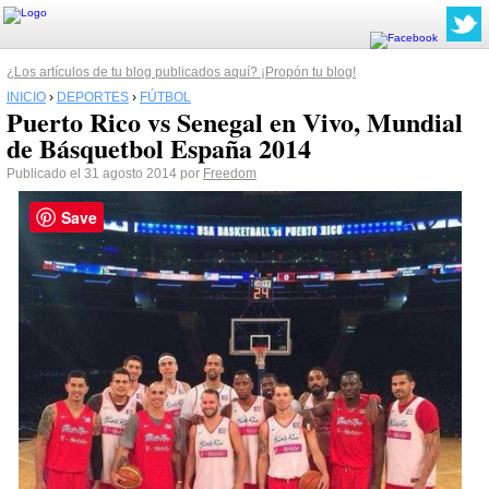
¿Los artículos de tu blog publicados aquí? ¡Propón tu blog!
INICIO
›
DEPORTES
›
FÚTBOL
Puerto Rico vs Senegal en Vivo, Mundial
de Básquetbol España 2014
Publicado el 31 agosto 2014 por
Freedom
Save