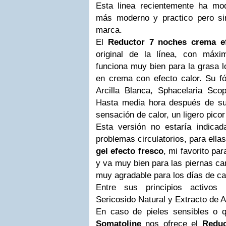
Esta linea recientemente ha mo
más moderno y practico pero sin
marca.
El
Reductor 7 noches crema ef
original de la línea, con máxi
funciona muy bien para la grasa l
en crema con efecto calor. Su fó
Arcilla Blanca, Sphacelaria Sco
Hasta media hora después de su
sensación de calor, un ligero pico
Esta versión no estaría indica
problemas circulatorios, para ella
gel efecto fresco
, mi favorito par
y va muy bien para las piernas ca
muy agradable para los días de ca
Entre sus principios activos
Sericosido Natural y Extracto de A
En caso de pieles sensibles o qu
Somatoline
nos ofrece el
Reduc