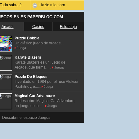
Todo sobre él
Hazte miembro
UEGOS EN ES.PAPERBLOG.COM
Arcade
Casino
Estrategia
Puzzle Bobble
Un clásico juego de Arcade. ......
Juega
Karate Blazers
Karate Blazers es un juego de
Arcade, que forma......
Juega
Puzzle De Bloques
Inventado en 1984 por el ruso Alekséi
Pázhitnov, e......
Juega
Magical Cat Adventure
Redescubre Magical Cat Adventure,
un juego de la......
Juega
Descubrir el espacio Juegos