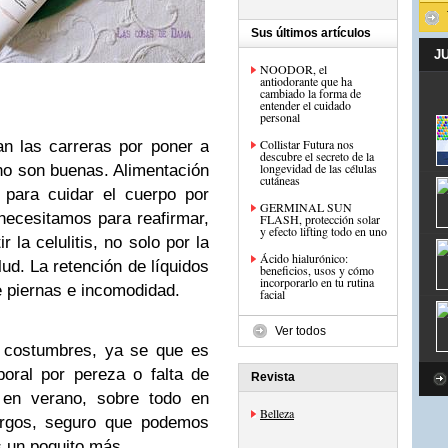
Sus últimos artículos
J
NOODOR, el
antiodorante que ha
cambiado la forma de
entender el cuidado
personal
Collistar Futura nos
n las carreras por poner a
descubre el secreto de la
longevidad de las células
 no son buenas. Alimentación
cutáneas
 para cuidar el cuerpo por
GERMINAL SUN
necesitamos para reafirmar,
FLASH, protección solar
y efecto lifting todo en uno
r la celulitis, no solo por la
Ácido hialurónico:
lud. La retención de líquidos
beneficios, usos y cómo
incorporarlo en tu rutina
e piernas e incomodidad.
facial
Ver todos
 costumbres, ya se que es
poral por pereza o falta de
Revista
 en verano, sobre todo en
Belleza
argos, seguro que podemos
s un poquito más.