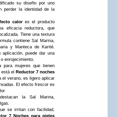
dificado su diseño por uno
 perder la identidad de la
ecto calor
es el producto
ma eficacia reductora, que
ocalizada. Tiene una textura
rmula contiene Sal Marina,
paria y Manteca de Karité.
 aplicación, puede dar una
r o enrojecimiento.
da para mujeres que tienen
s está el
Reductor 7 noches
a el verano, es ligero aplicar
nsadas. El efecto frescor es
lor
 destacan la Sal Marina,
lgas.
e se irritan con facilidad,
tor 7 Noches para pieles