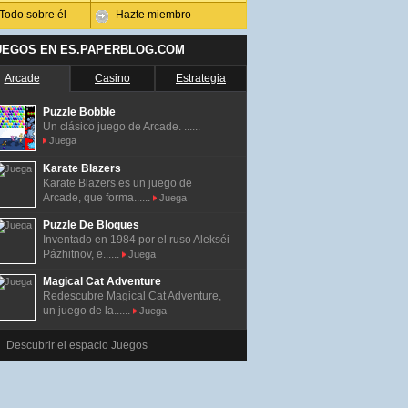
Todo sobre él
Hazte miembro
UEGOS EN ES.PAPERBLOG.COM
Arcade
Casino
Estrategia
Puzzle Bobble
Un clásico juego de Arcade. ......
Juega
Karate Blazers
Karate Blazers es un juego de
Arcade, que forma......
Juega
Puzzle De Bloques
Inventado en 1984 por el ruso Alekséi
Pázhitnov, e......
Juega
Magical Cat Adventure
Redescubre Magical Cat Adventure,
un juego de la......
Juega
Descubrir el espacio Juegos