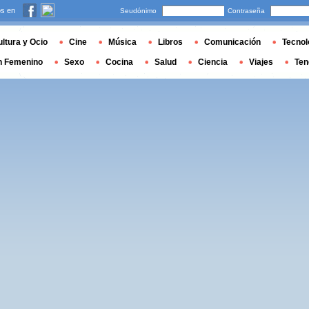
s en
Seudónimo
Contraseña
ltura y Ocio
Cine
Música
Libros
Comunicación
Tecnol
n Femenino
Sexo
Cocina
Salud
Ciencia
Viajes
Ten