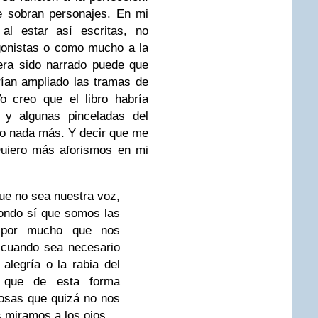
e sobran personajes. En mi
 al estar así escritas, no
gonistas o como mucho a la
era sido narrado puede que
rían ampliado las tramas de
o creo que el libro habría
 y algunas pinceladas del
ro nada más. Y decir que me
Quiero más aforismos en mi
e no sea nuestra voz,
ondo sí que somos las
, por mucho que nos
 cuando sea necesario
alegría o la rabia del
o que de esta forma
osas que quizá no nos
s miramos a los ojos.