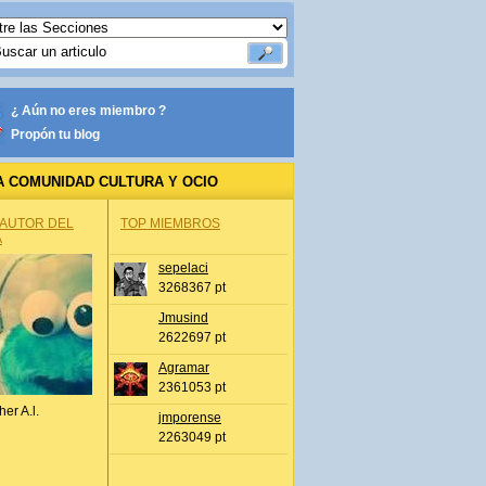
¿ Aún no eres miembro ?
Propón tu blog
A COMUNIDAD CULTURA Y OCIO
 AUTOR DEL
TOP MIEMBROS
A
sepelaci
3268367 pt
Jmusind
2622697 pt
Agramar
2361053 pt
her A.l.
jmporense
2263049 pt