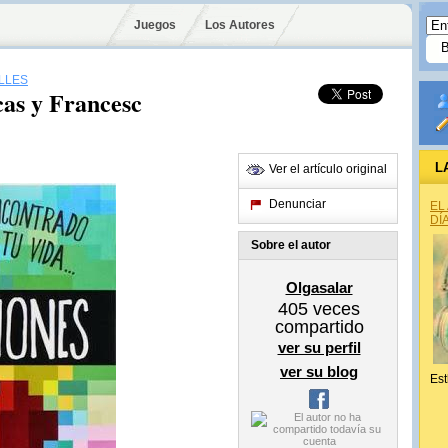
Juegos
Los Autores
LLES
cas y Francesc
L
Ver el artículo original
Denunciar
EL
DÍ
Sobre el autor
Olgasalar
405
veces
compartido
ver su perfil
ver su blog
Est