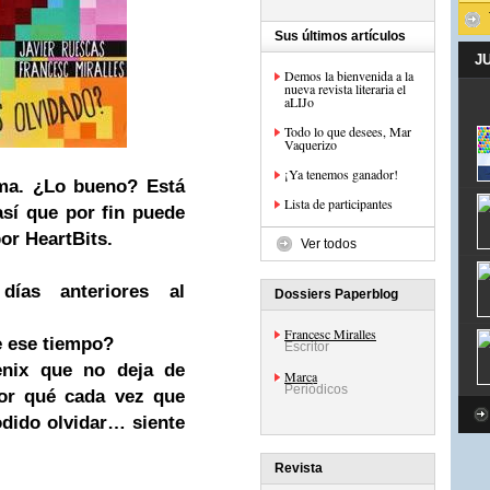
Sus últimos artículos
J
Demos la bienvenida a la
nueva revista literaria el
aLIJo
Todo lo que desees, Mar
Vaquerizo
¡Ya tenemos ganador!
ma.
¿Lo bueno?
Está
Lista de participantes
así que por fin puede
or HeartBits.
Ver todos
días anteriores al
Dossiers Paperblog
Francesc Miralles
e ese tiempo?
Escritor
enix que no deja de
Marca
Periódicos
or qué cada vez que
odido olvidar… siente
Revista