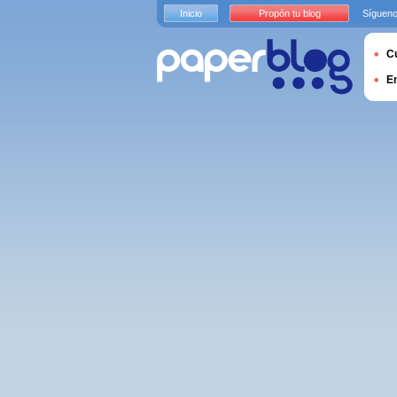
Inicio
Propón tu blog
Sígueno
Cu
E