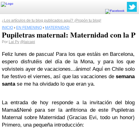
¿Los artículos de tu blog publicados aquí? ¡Propón tu blog!
INICIO
›
EN FEMENINO
›
MATERNIDAD
Pupiletras maternal: Maternidad con la P
Por
Lai Pv
@laicapi
Feliz lunes de pascua! Para los que estáis en Barcelona,
espero disfrutéis del día de la Mona, y para los que
volvisteis ayer de vacaciones...ánimo! Aquí en Chile solo
fue festivo el viernes, así que las vacaciones de
semana
santa
se me ha olvidado lo que eran ya.
La entrada de hoy responde a la invitación del blog
Mama&Nené para ser la anfitriona de este Pupiletras
Maternal sobre Maternidad (Gracias Evi, todo un honor)
Primero, una pequeña introducción: