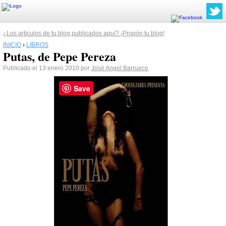
¿Los artículos de tu blog publicados aquí? ¡Propón tu blog!
INICIO
›
LIBROS
Putas, de Pepe Pereza
Publicado el 13 enero 2010 por
José Angel Barrueco
Save