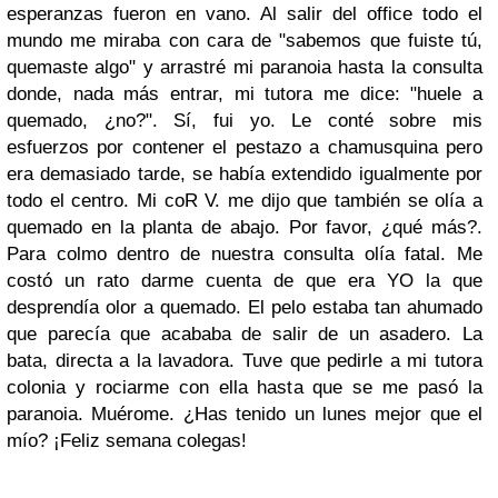
esperanzas fueron en vano. Al salir del office todo el
mundo me miraba con cara de "sabemos que fuiste tú,
quemaste algo" y arrastré mi paranoia hasta la consulta
donde, nada más entrar, mi tutora me dice:
"huele a
quemado, ¿no?
". Sí, fui yo. Le conté sobre mis
esfuerzos por contener el pestazo a chamusquina pero
era demasiado tarde, se había extendido igualmente por
todo el centro. Mi coR V. me dijo que también se olía a
quemado en la planta de abajo. Por favor, ¿qué más?.
Para colmo dentro de nuestra consulta olía fatal. Me
costó un rato darme cuenta de que era YO la que
desprendía olor a quemado. El pelo estaba tan ahumado
que parecía que acababa de salir de un asadero. La
bata, directa a la lavadora. Tuve que pedirle a mi tutora
colonia y rociarme con ella hasta que
se me pasó la
paranoia
. Muérome.
¿Has tenido un lunes mejor que el
mío?
¡Feliz semana colegas!