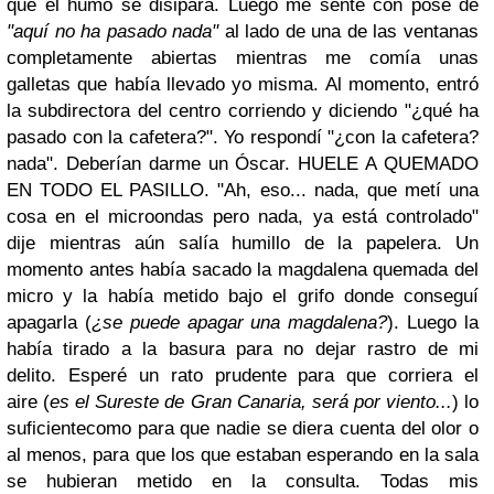
que el humo se disipara. Luego me senté con pose de
"aquí no ha pasado nada"
al lado de una de las ventanas
completamente abiertas mientras me comía unas
galletas que había llevado yo misma. Al momento, entró
la subdirectora del centro corriendo y diciendo "
¿qué ha
pasado con la cafetera?
". Yo respondí "
¿con la cafetera?
nada
". Deberían darme un Óscar. HUELE A QUEMADO
EN TODO EL PASILLO. "
Ah, eso... nada, que metí una
cosa en el microondas pero nada, ya está controlado
"
dije mientras aún salía humillo de la papelera. Un
momento antes había sacado la magdalena quemada del
micro y la había metido bajo el grifo donde conseguí
apagarla (
¿se puede apagar una magdalena?
). Luego la
había tirado a la basura para no dejar rastro de mi
delito.
Esperé un rato prudente para que corriera el
aire
(
es el Sureste de Gran Canaria, será por viento...
)
lo
suficiente
como para que nadie se diera cuenta del olor o
al menos, para que los que estaban esperando en la sala
se hubieran metido en la consulta. Todas mis