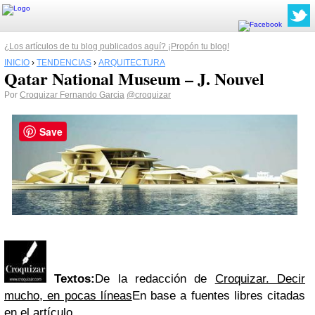
¿Los artículos de tu blog publicados aquí? ¡Propón tu blog!
INICIO
›
TENDENCIAS
›
ARQUITECTURA
Qatar National Museum – J. Nouvel
Por
Croquizar Fernando Garcia
@croquizar
Save
Textos:
De la redacción de
Croquizar. Decir
mucho, en pocas líneas
En base a fuentes libres citadas
en el artículo