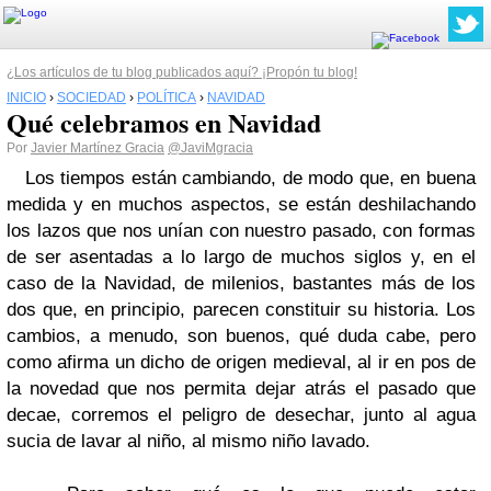
¿Los artículos de tu blog publicados aquí? ¡Propón tu blog!
INICIO
›
SOCIEDAD
›
POLÍTICA
›
NAVIDAD
Qué celebramos en Navidad
Por
Javier Martínez Gracia
@JaviMgracia
Los tiempos están cambiando, de modo que, en buena
medida y en muchos aspectos, se están deshilachando
los lazos que nos unían con nuestro pasado, con formas
de ser asentadas a lo largo de muchos siglos y, en el
caso de la Navidad, de milenios, bastantes más de los
dos que, en principio, parecen constituir su historia. Los
cambios, a menudo, son buenos, qué duda cabe, pero
como afirma un dicho de origen medieval, al ir en pos de
la novedad que nos permita dejar atrás el pasado que
decae, corremos el peligro de desechar, junto al agua
sucia de lavar al niño, al mismo niño lavado.