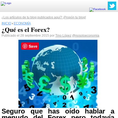
¿Los artículos de tu blog publicados aquí? ¡Propón tu blog!
INICIO
›
ECONOMÍA
¿Qué es el Forex?
Publicado el 28 septiembre 2015 por
Tino López
@nosoloeconomia
Save
Seguro que has oído hablar a
menudo del Forex pero todavía