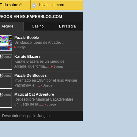
Todo sobre él
Hazte miembro
UEGOS EN ES.PAPERBLOG.COM
Arcade
Casino
Estrategia
Puzzle Bobble
Un clásico juego de Arcade. ......
Juega
Karate Blazers
Karate Blazers es un juego de
Arcade, que forma......
Juega
Puzzle De Bloques
Inventado en 1984 por el ruso Alekséi
Pázhitnov, e......
Juega
Magical Cat Adventure
Redescubre Magical Cat Adventure,
un juego de la......
Juega
Descubrir el espacio Juegos