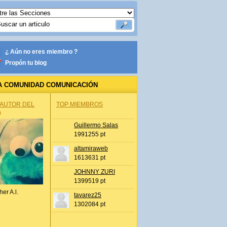
¿ Aún no eres miembro ?
Propón tu blog
A COMUNIDAD COMUNICACIÓN
 AUTOR DEL
TOP MIEMBROS
A
Guillermo Salas
1991255 pt
altamiraweb
1613631 pt
JOHNNY ZURI
1399519 pt
her A.l.
tavarez25
1302084 pt