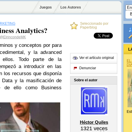
Juegos
Los Autores
ARKETING
Seleccionado por
ness Analytics?
Paperblog
@ElrincondeMK
minos y conceptos por para
L
cedimental, y la advanced
Ver el artículo original
 ellos. Todo parte de la
EL
DÍ
empezó a introducir en las
Denunciar
 los recursos que disponía
 Data y la masificación de
Sobre el autor
e de ello como Business
Est
Héctor Quiles
1321
veces