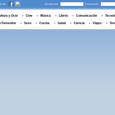
s en
Seudónimo
Contraseña
ltura y Ocio
Cine
Música
Libros
Comunicación
Tecnol
n Femenino
Sexo
Cocina
Salud
Ciencia
Viajes
Ten