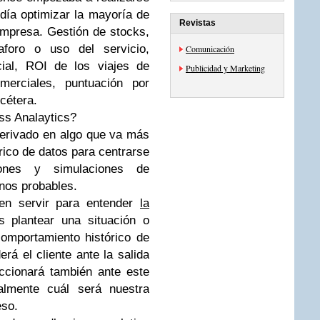
odía optimizar la mayoría de
Revistas
mpresa. Gestión de stocks,
aforo o uso del servicio,
Comunicación
cial, ROI de los viajes de
Publicidad y Marketing
erciales, puntuación por
tcétera.
s Analaytics?
erivado en algo que va más
tórico de datos para centrarse
iones y simulaciones de
enos probables.
n servir para entender
la
 plantear una situación o
omportamiento histórico de
rá el cliente ante la salida
ccionará también ante este
almente cuál será nuestra
eso.