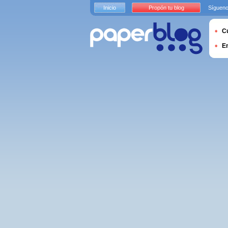
Inicio
Propón tu blog
Sígueno
Cu
E