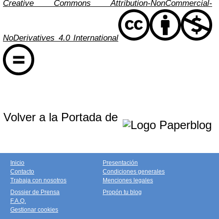
Creative Commons Attribution-NonCommercial-
NoDerivatives 4.0 International
Volver a la Portada de
Inicio
Presentación
Contacto
Condiciones generales
Trabaja con nosotros
Menciones legales
Dossier de Prensa
Propón tu blog
F.A.Q.
Gestionar cookies