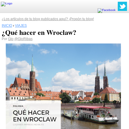
¿Los artículos de tu blog publicados aquí? ¡Propón tu blog!
INICIO
›
VIAJES
¿Qué hacer en Wroclaw?
Por
Glo
@GloRibas