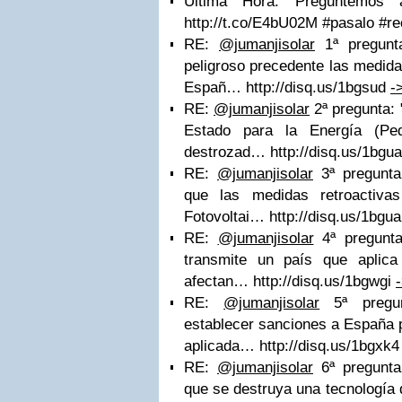
Última Hora: Preguntemos 
http://t.co/E4bU02M #pasalo #
RE:
@jumanjisolar
1ª pregunt
peligroso precedente las medida
Españ… http://disq.us/1bgsud
-
RE:
@jumanjisolar
2ª pregunta:
Estado para la Energía (Pe
destrozad… http://disq.us/1bgu
RE:
@jumanjisolar
3ª pregunta
que las medidas retroactiva
Fotovoltai… http://disq.us/1bgu
RE:
@jumanjisolar
4ª pregunta
transmite un país que aplica
afectan… http://disq.us/1bgwgi
RE:
@jumanjisolar
5ª pregun
establecer sanciones a España p
aplicada… http://disq.us/1bgxk
RE:
@jumanjisolar
6ª pregunta
que se destruya una tecnología d