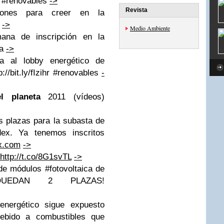
nH #renovables
->
Revista
nes para creer en la
U
->
Medio Ambiente
na de inscripción en la
ca
->
sa al lobby energético de
://bit.ly/fIzihr #renovables
-
l planeta
2011 (vídeos)
s plazas para la subasta de
dex. Ya tenemos inscritos
ex.com
->
http://t.co/8G1svTL
->
de módulos #fotovoltaica de
EDAN 2 PLAZAS!
nergético sigue expuesto
debido a combustibles que