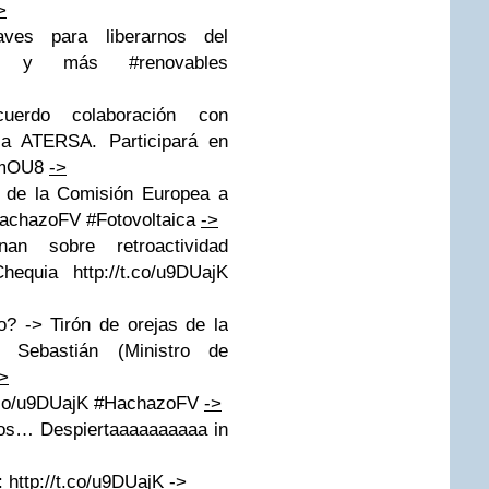
>
es para liberarnos del
ía y más #renovables
erdo colaboración con
ica ATERSA. Participará en
xDmOU8
->
s de la Comisión Europea a
#HachazoFV #Fotovoltaica
->
n sobre retroactividad
equia http://t.co/u9DUajK
? -> Tirón de orejas de la
 Sebastián (Ministro de
>
/t.co/u9DUajK #HachazoFV
->
os… Despiertaaaaaaaaaa in
: http://t.co/u9DUajK
->