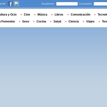
s en
Seudónimo
Contraseña
ltura y Ocio
Cine
Música
Libros
Comunicación
Tecnol
n Femenino
Sexo
Cocina
Salud
Ciencia
Viajes
Ten