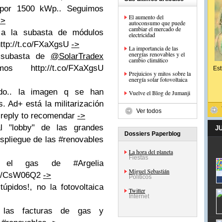
por 1500 kWp.. Seguimos
El aumento del
->
autoconsumo que puede
cambiar el mercado de
 a la subasta de módulos
electricidad
ttp://t.co/FXaXgsU
->
La importancia de las
energías renovables y el
 subasta de
@SolarTradex
cambio climático
s http://t.co/FXaXgsU
Est
Prejuicios y mitos sobre la
energía solar fotovoltaica
o.. la imagen q se han
Vuelve el Blog de Jumanji
. Ad+ está la militarización
Ver todos
 reply to recomendar
->
 "lobby" de las grandes
J
Dossiers Paperblog
spliegue de las #renovables
La hora del planeta
Fiestas
n el gas de #Argelia
Miguel Sebastián
.co/CsW06Q2
->
Políticos
túpidos!, no la fotovoltaica
Twitter
Internet
r las facturas de gas y