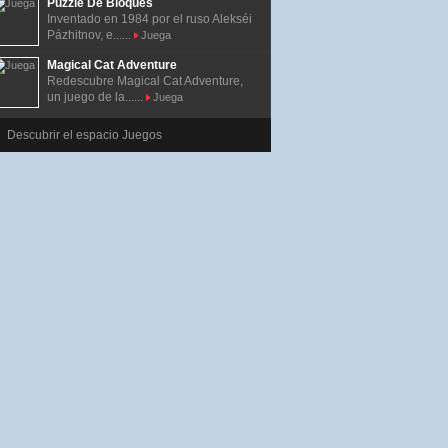
Puzzle De Bloques
Inventado en 1984 por el ruso Alekséi
Pázhitnov, e......
Juega
Magical Cat Adventure
Redescubre Magical Cat Adventure,
un juego de la......
Juega
Descubrir el espacio Juegos