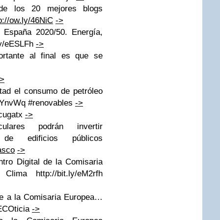
de los 20 mejores blogs
p://ow.ly/46NiC
->
 España 2020/50. Energía,
.ly/eESLFh
->
rtante al final es que se
->
itad el consumo de petróleo
y/gYnvWq #renovables
->
 cugatx
->
ulares podrán invertir
a de edificios públicos
asco
->
ro Digital de la Comisaria
ima http://bit.ly/eM2rfh
e a la Comisaria Europea…
 ECOticia
->