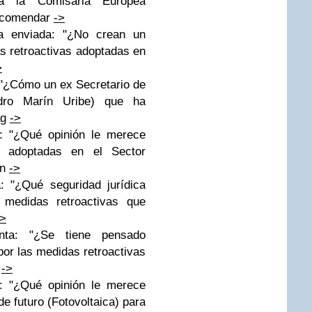
a la Comisaria Europea
recomendar
->
a enviada: "¿No crean un
s retroactivas adoptadas en
>
 "¿Cómo un ex Secretario de
dro Marín Uribe) que ha
ag
->
: "¿Qué opinión le merece
s adoptadas en el Sector
an
->
: "¿Qué seguridad jurídica
 medidas retroactivas que
->
ta: "¿Se tiene pensado
or las medidas retroactivas
4
->
: "¿Qué opinión le merece
e futuro (Fotovoltaica) para