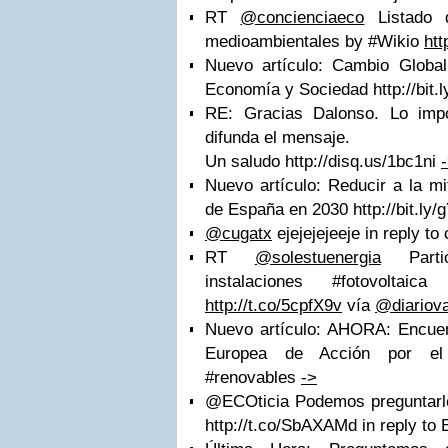
RT
@concienciaeco
Listado 
medioambientales by #Wikio
htt
Nuevo artículo: Cambio Global
Economía y Sociedad http://bit
RE: Gracias Dalonso. Lo impo
difunda el mensaje.
Un saludo http://disq.us/1bc1ni
Nuevo artículo: Reducir a la m
de España en 2030 http://bit.l
@cugatx
ejejejejeeje in reply to
RT
@solestuenergia
Partic
instalaciones #fotovoltaic
http://t.co/5cpfX9v
vía
@diariov
Nuevo artículo: AHORA: Encuent
Europea de Acción por el Cl
#renovables
->
@ECOticia Podemos preguntarl
http://t.co/SbAXAMd in reply to