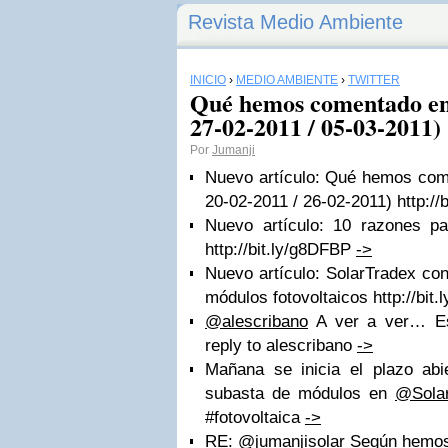
Revista Medio Ambiente
INICIO
›
MEDIO AMBIENTE
›
TWITTER
Qué hemos comentado en
27-02-2011 / 05-03-2011)
Por
Jumanji
Nuevo artículo: Qué hemos co
20-02-2011 / 26-02-2011) http://b
Nuevo artículo: 10 razones par
http://bit.ly/g8DFBP
->
Nuevo artículo: SolarTradex co
módulos fotovoltaicos http://bit.
@alescribano
A ver a ver… Es
reply to alescribano
->
Mañana se inicia el plazo abie
subasta de módulos en
@Sola
#fotovoltaica
->
RE:
@jumanjisolar
Según hemos v