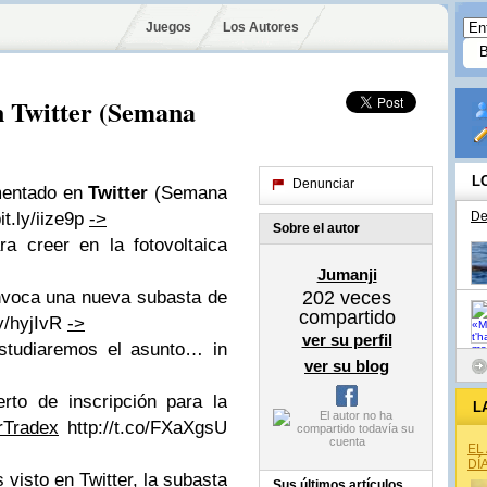
Juegos
Los Autores
 Twitter (Semana
L
Denunciar
mentado en
Twitter
(Semana
it.ly/iize9p
->
De
Sobre el autor
a creer en la fotovoltaica
Jumanji
nvoca una nueva subasta de
202
veces
compartido
ly/hyjIvR
->
ver su perfil
tudiaremos el asunto… in
ver su blog
rto de inscripción para la
L
rTradex
http://t.co/FXaXgsU
EL
DÍ
isto en Twitter, la subasta
Sus últimos artículos