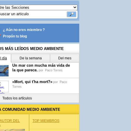
¿ Aún no eres miembro ?
Propón tu blog
OS MÁS LEÍDOS MEDIO AMBIENTE
l día
De la semana
Del mes
Un mar con mucha más vida de
la que parece.
por
Paco Torres
«Mort, qui t'ha mort?»
por
Paco
Torres
Todos los artículos
A COMUNIDAD MEDIO AMBIENTE
 AUTOR DEL
TOP MIEMBROS
A