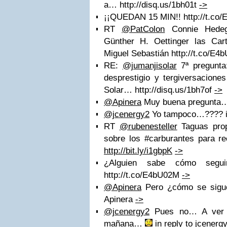
a… http://disq.us/1bh01t
->
¡¡QUEDAN 15 MIN!! http://t.c
RT
@PatColon
Connie Hedeg
Günther H. Oettinger las Cart
Miguel Sebastián http://t.co/E
RE:
@jumanjisolar
7ª pregunta
desprestigio y tergiversacione
Solar… http://disq.us/1bh7of
->
@Apinera
Muy buena pregunta… 
@jcenergy2
Yo tampoco…???? in
RT
@rubenesteller
Taguas prop
sobre los #carburantes para rec
http://bit.ly/i1gbpK
->
¿Alguien sabe cómo seguir
http://t.co/E4bU02M
->
@Apinera
Pero ¿cómo se sigue 
Apinera
->
@jcenergy2
Pues no… A ver s
mañana…
in reply to jcenerg