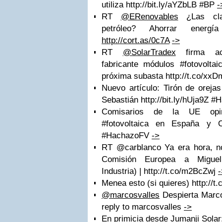
utiliza http://bit.ly/aYZbLB #BP
-
RT
@ERenovables
¿Las clav
petróleo? Ahorrar energ
http://cort.as/0c7A
->
RT
@SolarTradex
firma acu
fabricante módulos #fotovolta
próxima subasta http://t.co/x
Nuevo artículo: Tirón de oreja
Sebastián http://bit.ly/hUja9Z 
Comisarios de la UE opina
#fotovoltaica en España y Ch
#HachazoFV
->
RT @carblanco Ya era hora, no
Comisión Europea a Miguel
Industria) | http://t.co/m2BcZwj
-
Menea esto (si quieres) http:/
@marcosvalles
Despierta Marc
reply to marcosvalles
->
En primicia desde Jumanji Solar