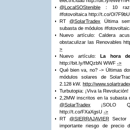
electricidad http://bit.ly/eWeY
@LocalSOStenible
: 10 razo
#fotovoltaica http://t.co/Ol7F9b
RT
@SolarTradex
Última sema
subasta de módulos #fotovoltai
Nuevo artículo: Caldera acu
obstaculizar las Renovables http
>
Nuevo artículo:
La hora de
http://bit.ly/fMQzbN WWF
->
Qué bien va, no? -> Últimas do
módulos solares de SolarTra
2.128 kW.
http://www.solartrad
Turbutopia: ¡Viva la Revolución!
2,2MW inscritos en la subasta 
@SolarTradex
¡SOLO QU
http://t.co/FXaXgsU
->
RT
@SIERRAJAVIER
Sector e
importante riesgo de precio 