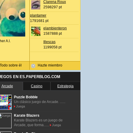
Clarena Roux
2598297 pt
plantamer
1791681 pt
elambienteron
1587888 pt
her A.l.
Illescas
1199058 pt
Todo sobre él
Hazte miembro
UEGOS EN ES.PAPERBLOG.COM
Arcade
Casino
Estrategia
Puzzle Bobble
Un clásico juego de Arcade. ......
Juega
Karate Blazers
Karate Blazers es un juego de
Arcade, que forma......
Juega