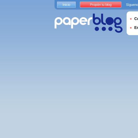
Inicio
Propón tu blog
Sígueno
Cu
E