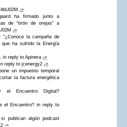
o/E4bU02M
->
aard ha firmado junto a
as de “tirón de orejas” a
4bU02M
->
: "¿Conoce la campaña de
s que ha sufrido la Energía
in reply to Apinera
->
 reply to jcenergy2
->
one un impuesto temporal
ortar la factura energética
 el Encuentro Digital?
el Encuentro? in reply to
i publican algún podcast
y2
->