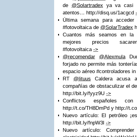
de
@Solartradex
ya va casi 
atentos… http://disq.us/1acgcd
Última semana para acceder
#fotovoltaica de
@SolarTradex
h
Cuantos más seamos en la
mejores precios sacaremo
#fotovoltaica
->
@recomendar
@Alexmula
Dud
forjado no permite más tonterías
espacio aéreo #controladores in
RT
@lituus
Caldera acusa al
compañías de obstaculizar el de
http://bit.ly/fyyz9U
->
Conflictos españoles co
http://t.co/TH8DmPd y http://t
Nuevo artículo: El petróleo ¡es
http://bit.ly/fnpW3l
->
Nuevo artículo: Comprende