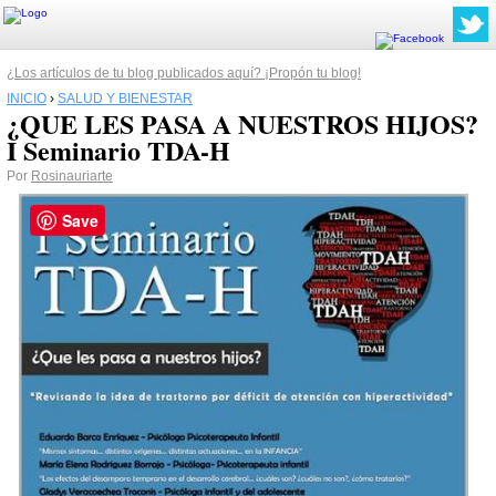
¿Los artículos de tu blog publicados aquí? ¡Propón tu blog!
INICIO
›
SALUD Y BIENESTAR
¿QUE LES PASA A NUESTROS HIJOS?
I Seminario TDA-H
Por
Rosinauriarte
Save