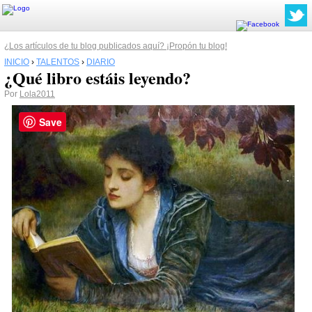
¿Los artículos de tu blog publicados aquí? ¡Propón tu blog!
INICIO
›
TALENTOS
›
DIARIO
¿Qué libro estáis leyendo?
Por
Lola2011
Save