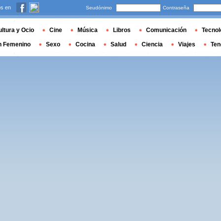
s en
Seudónimo
Contraseña
ltura y Ocio
Cine
Música
Libros
Comunicación
Tecnol
n Femenino
Sexo
Cocina
Salud
Ciencia
Viajes
Ten