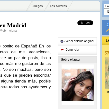
Juegos
Los Autores
 en Madrid
@ebh_elena
L
Ver el artículo original
 bonito de España!! En los
Denunciar
EL
otos de mis vacaciones,
DÍ
ace un par de posts, iba a
Sobre el autor
que más me gustaron de las
en. No son muchas, pero son
as que se pueden encontrar
 alguna tienda más, podéis
 entre todas nos ayudamos y
Est