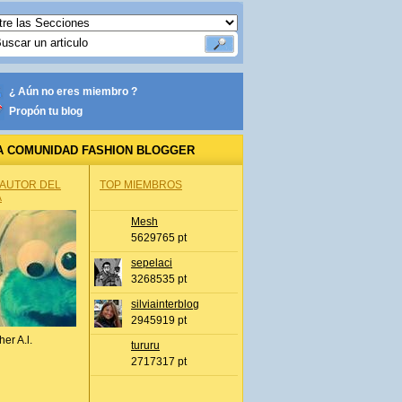
¿ Aún no eres miembro ?
Propón tu blog
A COMUNIDAD FASHION BLOGGER
 AUTOR DEL
TOP MIEMBROS
A
Mesh
5629765 pt
sepelaci
3268535 pt
silviainterblog
2945919 pt
her A.l.
tururu
2717317 pt