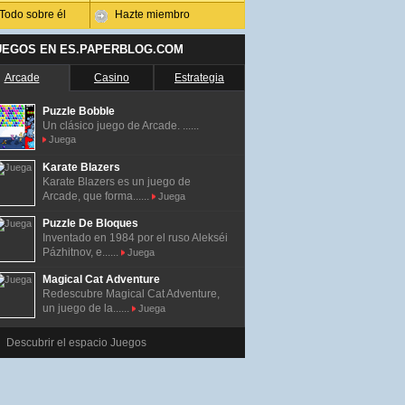
Todo sobre él
Hazte miembro
UEGOS EN ES.PAPERBLOG.COM
Arcade
Casino
Estrategia
Puzzle Bobble
Un clásico juego de Arcade. ......
Juega
Karate Blazers
Karate Blazers es un juego de
Arcade, que forma......
Juega
Puzzle De Bloques
Inventado en 1984 por el ruso Alekséi
Pázhitnov, e......
Juega
Magical Cat Adventure
Redescubre Magical Cat Adventure,
un juego de la......
Juega
Descubrir el espacio Juegos