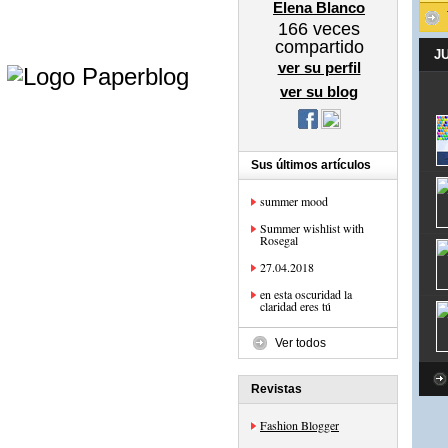
Elena Blanco
166
veces
compartido
e
J
ver su perfil
ver su blog
Sus últimos artículos
summer mood
Summer wishlist with
Rosegal
27.04.2018
en esta oscuridad la
claridad eres tú
Ver todos
Revistas
Fashion Blogger