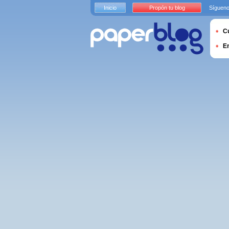
Inicio
Propón tu blog
Sígueno
Cu
E